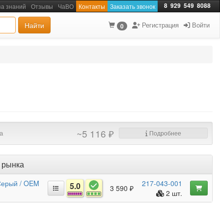
8
929
549
8088
за знаний
Отзывы
ЧаВО
Контакты
Заказать звонок
Найти
Регистрация
Войти
0
~5 116 ₽
а
Подробнее
 рынка
 Серый / OEM
217-043-001
5.0
3 590 ₽
2 шт.