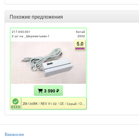
Похожие предложения
217-043-001
Китай
2 шт на _Шереметьево-1
2002
5.0
3 590 ₽
ZM-130BK / REV V1.02 / CE / Серый / OEM
Вакансии