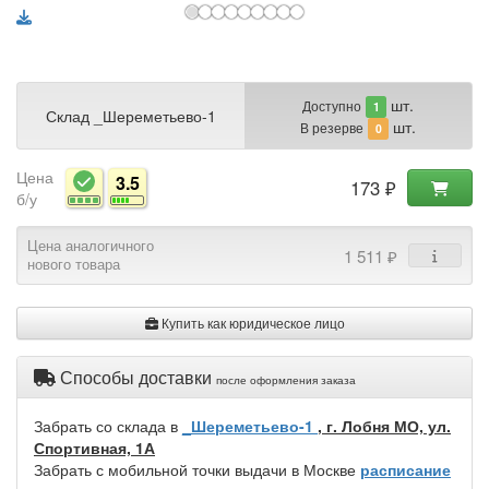
шт.
Доступно
1
Склад _Шереметьево-1
шт.
В резерве
0
Цена
3.5
173 ₽
б/у
Цена аналогичного
1 511 ₽
нового товара
Купить как юридическое лицо
Способы доставки
после оформления заказа
Забрать со склада в
_Шереметьево-1
, г. Лобня МО, ул.
Спортивная, 1А
Забрать с мобильной точки выдачи в Москве
расписание