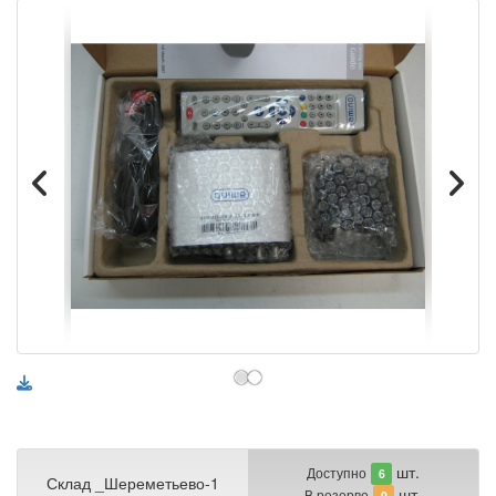
шт.
Доступно
6
Склад _Шереметьево-1
шт.
В резерве
0