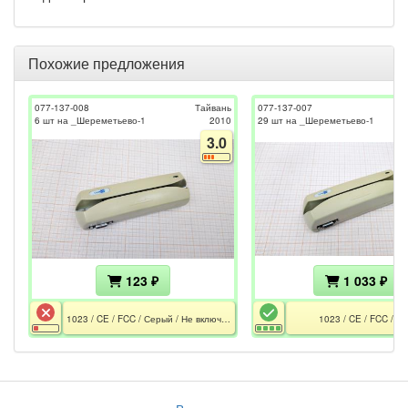
Похожие предложения
077-137-008
Тайвань
077-137-007
6 шт на _Шереметьево-1
2010
29 шт на _Шереметьево-1
3.0
123 ₽
1 033 ₽
1023 / CE / FCC / Серый / Не включается
1023 / CE / FCC / С