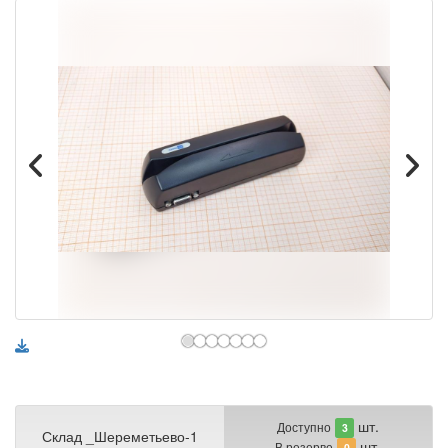
шт.
Доступно
3
Склад _Шереметьево-1
шт.
В резерве
0