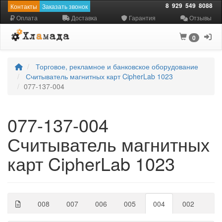
8
929
549
8088
Контакты
Заказать звонок
Оплата
Доставка
Гарантия
Отзывы
0
Торговое, рекламное и банковское оборудование
Считыватель магнитных карт CipherLab 1023
077-137-004
077-137-004
Считыватель магнитных
карт CipherLab 1023
008
007
006
005
004
002