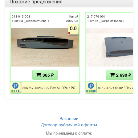
Похожие предложения
043-013-008
Китай
217-076-001
1 шт на _Шереметьево-1
2007.08
1 шт на _Шереметьево-1
0.0
365 ₽
2 690 ₽
805 /47-15247-03/ Rev A0 DPС / PCT / CE / FC / темно-серый
Вакансии
Договор публичной оферты
Мы принимаем к оплате: