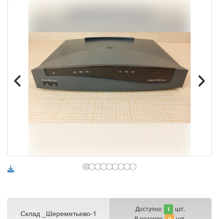
шт.
Доступно
1
Склад _Шереметьево-1
шт.
В резерве
0