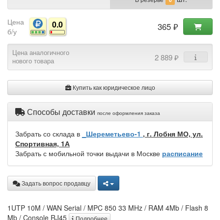
Цена
0.0
365 ₽
б/у
Цена аналогичного
2 889 ₽
нового товара
Купить как юридическое лицо
Способы доставки
после оформления заказа
Забрать со склада в
_Шереметьево-1
, г. Лобня МО, ул.
Спортивная, 1А
Забрать с мобильной точки выдачи в Москве
расписание
Задать вопрос продавцу
1UTP 10M / WAN Serial / MPC 850 33 MHz / RAM 4Mb / Flash 8
Mb / Console RJ45
Подробнее