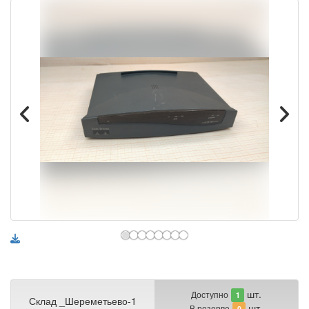
шт.
Доступно
1
Склад _Шереметьево-1
шт.
В резерве
0