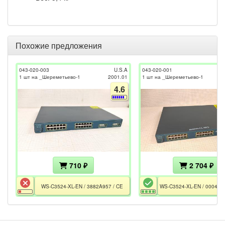
Похожие предложения
043-020-003
U.S.A
043-020-001
1 шт на _Шереметьево-1
2001.01
1 шт на _Шереметьево-1
4.6
710 ₽
2 704 ₽
WS-C3524-XL-EN / 3882A957 / CE