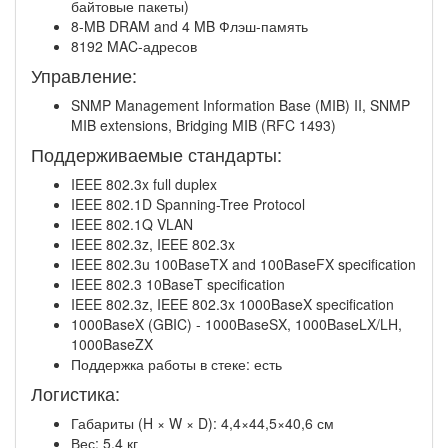
байтовые пакеты)
8-MB DRAM and 4 MB Флэш-память
8192 MAC-адресов
Управление:
SNMP Management Information Base (MIB) II, SNMP
MIB extensions, Bridging MIB (RFC 1493)
Поддерживаемые стандарты:
IEEE 802.3x full duplex
IEEE 802.1D Spanning-Tree Protocol
IEEE 802.1Q VLAN
IEEE 802.3z, IEEE 802.3x
IEEE 802.3u 100BaseTX and 100BaseFX specification
IEEE 802.3 10BaseT specification
IEEE 802.3z, IEEE 802.3x 1000BaseX specification
1000BaseX (GBIC) - 1000BaseSX, 1000BaseLX/LH,
1000BaseZX
Поддержка работы в стеке: есть
Логистика:
Габариты (H × W × D): 4,4×44,5×40,6 см
Вес: 5,4 кг