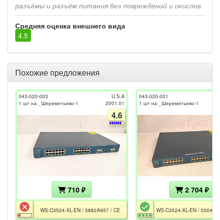
разъёмы и разъём питания без повреждений и окислов
Средняя оценка внешнего вида
4.5
Похожие предложения
043-020-003
U.S.A
043-020-001
1 шт на _Шереметьево-1
2001.01
1 шт на _Шереметьево-1
4.6
710 ₽
2 704 ₽
WS-C3524-XL-EN / 3882A957 / CE