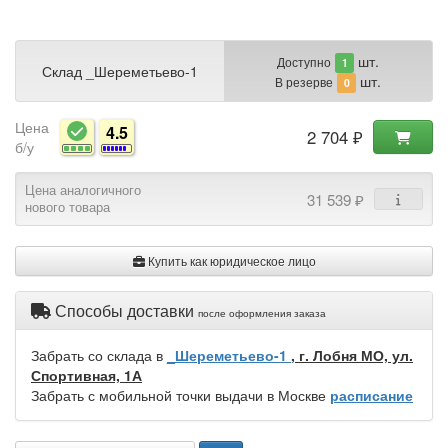
шт.
Доступно
1
Склад _Шереметьево-1
шт.
В резерве
0
Цена
4.5
2 704 ₽
б/у
Цена аналогичного
31 539 ₽
нового товара
Купить как юридическое лицо
Способы доставки
после оформления заказа
Забрать со склада в
_Шереметьево-1
, г. Лобня МО, ул.
Спортивная, 1А
Забрать с мобильной точки выдачи в Москве
расписание