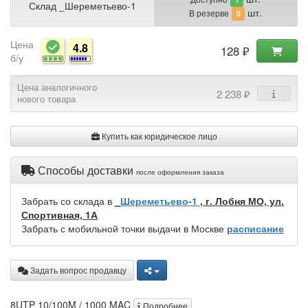
Склад _Шереметьево-1
шт.
В резерве
0
Цена
4.8
128 ₽
б/у
Цена аналогичного
2 238 ₽
нового товара
Купить как юридическое лицо
Способы доставки
после оформления заказа
Забрать со склада в
_Шереметьево-1
, г. Лобня МО, ул.
Спортивная, 1А
Забрать с мобильной точки выдачи в Москве
расписание
Задать вопрос продавцу
8UTP 10/100M / 1000 MAC
Подробнее