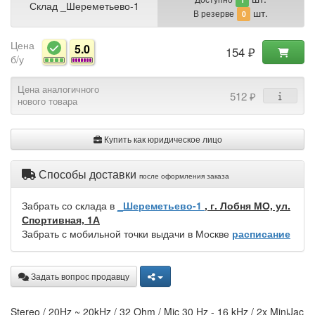
Склад _Шереметьево-1
шт.
В резерве
0
Цена
5.0
154 ₽
б/у
Цена аналогичного
512 ₽
нового товара
Купить как юридическое лицо
Способы доставки
после оформления заказа
Забрать со склада в
_Шереметьево-1
, г. Лобня МО, ул.
Спортивная, 1А
Забрать с мобильной точки выдачи в Москве
расписание
Задать вопрос продавцу
Stereo / 20Hz ~ 20kHz / 32 Ohm / Mic 30 Hz - 16 kHz / 2x MiniJac