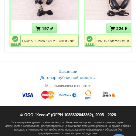
197 ₽
224 ₽
HN-015 / Stereo / 20Hz ~ 20kHz / 32 Ohm / Mic 30 Hz - 16 kHz / 2x MiniJack 3.5 / 2.1 m
Вакансии
Договор публичной оферты
Мы принимаем к оплате:
© ООО "Ксеон" (ОГРН 1055802043362), 2005 - 2026
Все материалы данного сайта являются объектами авторского права и смежных прав.
Запрещается копирование, распространение (в том числе путем копирования на другие сайты и
ресурсы в Интернете) или любое иное использование информации и объектов без
предварительного согласия правообладателя.