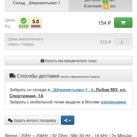
Склад _Шереметьево-1
шт.
В резерве
0
Цена
5.0
154 ₽
б/у
Цена аналогичного
512 ₽
нового товара
Купить как юридическое лицо
Способы доставки
после оформления заказа
Забрать со склада в
_Шереметьево-1
, г. Лобня МО, ул.
Спортивная, 1А
Забрать с мобильной точки выдачи в Москве
расписание
Задать вопрос продавцу
Stereo / 20Hz ~ 20kHz / 32 Ohm / Mic 30 Hz - 16 kHz / 2x MiniJac