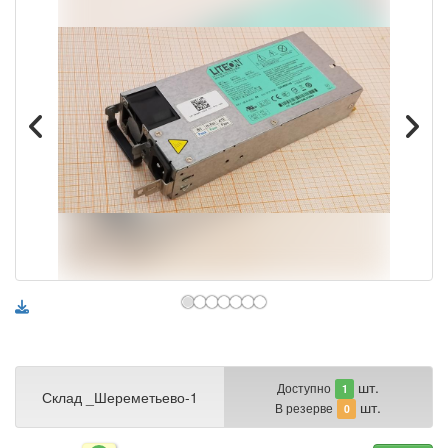
шт.
Доступно
1
Склад _Шереметьево-1
шт.
В резерве
0