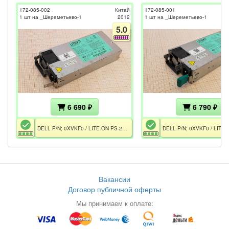
172-085-002
Китай
172-085-001
1 шт на _Шереметьево-1
2012
1 шт на _Шереметьево-1
5.0
6 690 ₽
6 790 ₽
DELL P/N; 0XVKF0 / LITE-ON PS-2112-2L REV.:04
Вакансии
Договор публичной оферты
Мы принимаем к оплате: