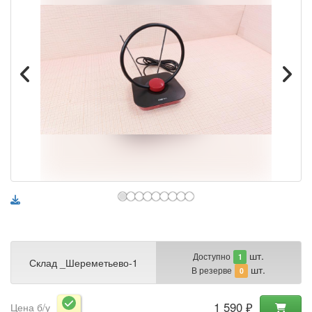
шт.
Доступно
1
Склад _Шереметьево-1
шт.
В резерве
0
1 590 ₽
Цена б/у