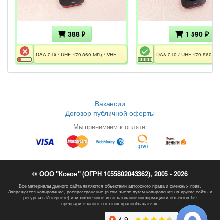
388 ₽
1 590 ₽
DAA 210 / UHF 470-860 МГц / VHF 47-230 МГц / FM / 36 дБ / 75 Om / DVB-T / DVB-T2 / Не включается / Без БП
Вакансии
Договор публичной оферты
Мы принимаем к оплате:
© ООО "Ксеон" (ОГРН 1055802043362), 2005 - 2026
Все материалы данного сайта являются объектами авторского права и смежных прав.
Запрещается копирование, распространение (в том числе путем копирования на другие сайты и
ресурсы в Интернете) или любое иное использование информации и объектов без
предварительного согласия правообладателя.