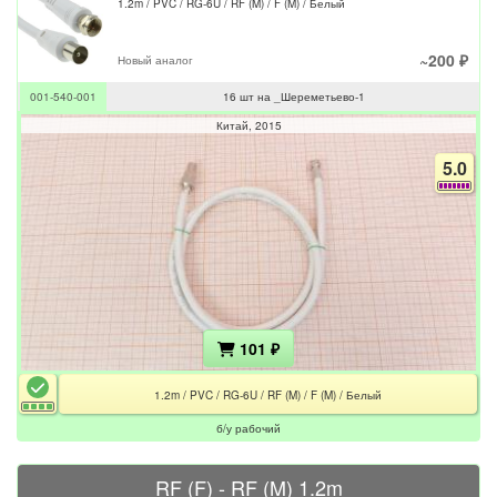
1.2m / PVC / RG-6U / RF (M) / F (M) / Белый
~200 ₽
Новый аналог
001-540-001
16 шт на _Шереметьево-1
Китай
2015
5.0
101 ₽
1.2m / PVC / RG-6U / RF (M) / F (M) / Белый
б/у рабочий
RF (F) - RF (M) 1.2m