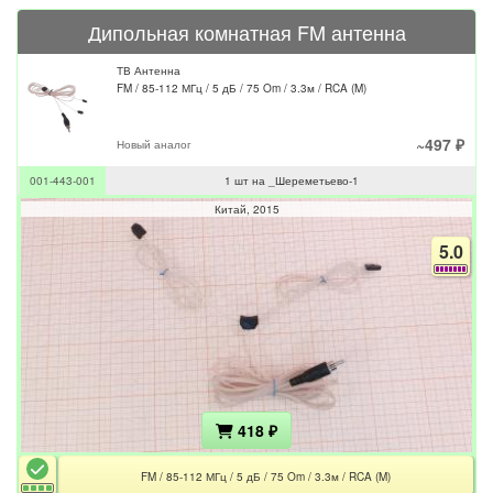
Дипольная комнатная FM антенна
ТВ Антенна
FM / 85-112 МГц / 5 дБ / 75 Om / 3.3м / RCA (M)
~497 ₽
Новый аналог
001-443-001
1 шт на _Шереметьево-1
Китай
2015
5.0
418 ₽
FM / 85-112 МГц / 5 дБ / 75 Om / 3.3м / RCA (M)