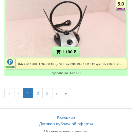
5.0
1 190 ₽
DAA 220 / UHF 470-860 МГц / VHF 47-230 МГц / FM / 42 дБ / 75 Om / DVB-T / DVB-T2 / Без БП
б/у рабочая. Без БП
«
‹
1
2
3
›
»
Вакансии
Договор публичной оферты
Мы принимаем к оплате: