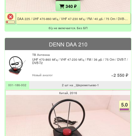
340 ₽
DAA 225 / UHF 470-860 МГц / VHF 47-230 МГц / FM / 40 дБ / 75 Om / DVB-T / Не включается / Без БП
б/у не включается. Без БП
DENN DAA 210
ТВ Антенна
UHF 470-860 МГц / VHF 47-230 МГц / FM / 36 дБ / 75 Om / DVB-T /
DVB-T2
~2 550 ₽
Новый аналог
001-186-002
2 шт на _Шереметьево-1
Китай
2016
5.0