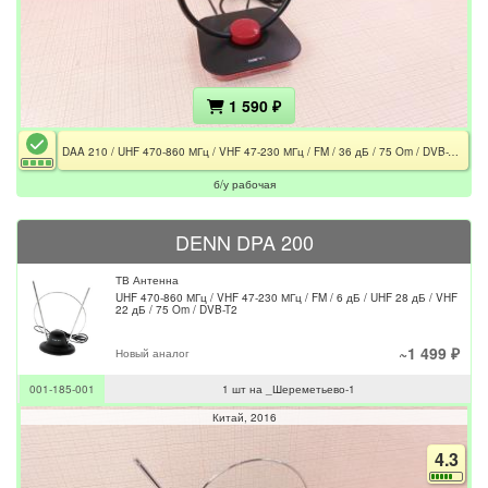
1 590 ₽
DAA 210 / UHF 470-860 МГц / VHF 47-230 МГц / FM / 36 дБ / 75 Om / DVB-T / DVB-T2
б/у рабочая
DENN DPA 200
ТВ Антенна
UHF 470-860 МГц / VHF 47-230 МГц / FM / 6 дБ / UHF 28 дБ / VHF
22 дБ / 75 Om / DVB-T2
~1 499 ₽
Новый аналог
001-185-001
1 шт на _Шереметьево-1
Китай
2016
4.3