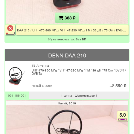
388 ₽
DAA 210 / UHF 470-860 МГц / VHF 47-230 МГц / FM / 36 дБ / 75 Om / DVB-T / DVB-T2 / Не включается / Без БП
б/у не включается. Без БП
DENN DAA 210
ТВ Антенна
UHF 470-860 МГц / VHF 47-230 МГц / FM / 36 дБ / 75 Om / DVB-T /
DVB-T2
~2 550 ₽
Новый аналог
001-186-001
1 шт на _Шереметьево-1
Китай
2016
5.0