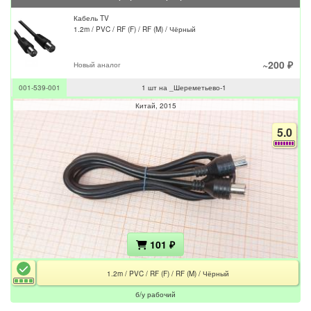
Кабель TV
1.2m / PVC / RF (F) / RF (M) / Чёрный
~200 ₽
Новый аналог
001-539-001
1 шт на _Шереметьево-1
Китай
2015
5.0
101 ₽
1.2m / PVC / RF (F) / RF (M) / Чёрный
б/у рабочий