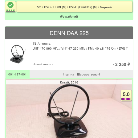
5m / PVC / HDMI (M) / DVI-D (Dual link) (M) / Черный
б/у рабочий
DENN DAA 225
ТВ Антенна
UHF 470-860 МГц / VHF 47-230 МГц / FM / 40 дБ / 75 Om / DVB-T
~2 250 ₽
Новый аналог
001-187-001
1 шт на _Шереметьево-1
Китай
2016
5.0