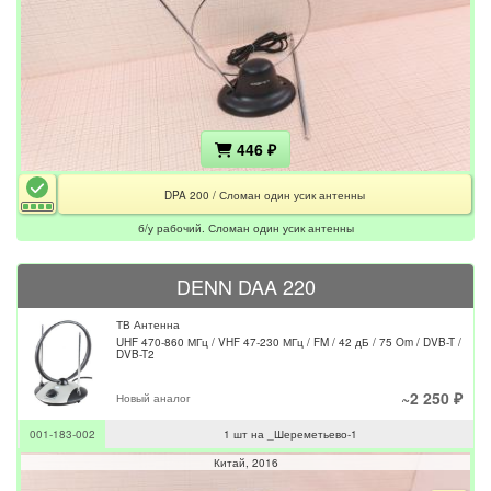
446 ₽
DPA 200 / Сломан один усик антенны
б/у рабочий. Сломан один усик антенны
DENN DAA 220
ТВ Антенна
UHF 470-860 МГц / VHF 47-230 МГц / FM / 42 дБ / 75 Om / DVB-T /
DVB-T2
~2 250 ₽
Новый аналог
001-183-002
1 шт на _Шереметьево-1
Китай
2016