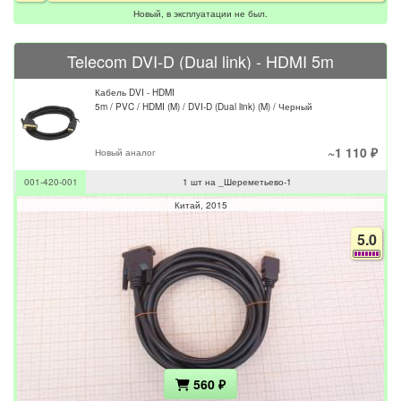
Новый, в эксплуатации не был.
Telecom DVI-D (Dual link) - HDMI 5m
Кабель DVI - HDMI
5m / PVC / HDMI (M) / DVI-D (Dual link) (M) / Черный
~1 110 ₽
Новый аналог
001-420-001
1 шт на _Шереметьево-1
Китай
2015
5.0
560 ₽