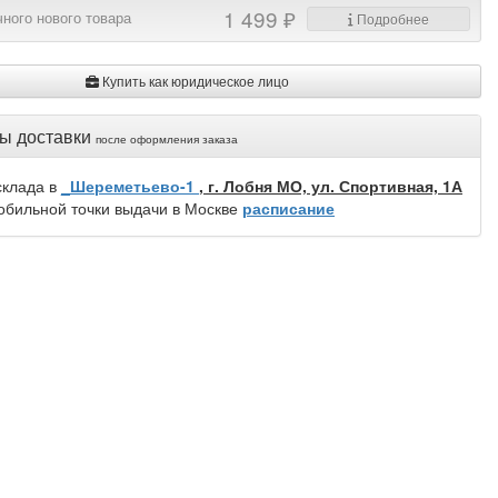
1 499 ₽
ного нового товара
Подробнее
Купить как юридическое лицо
ы доставки
после оформления заказа
склада в
_Шереметьево-1
, г. Лобня МО, ул. Спортивная, 1А
обильной точки выдачи в Москве
расписание