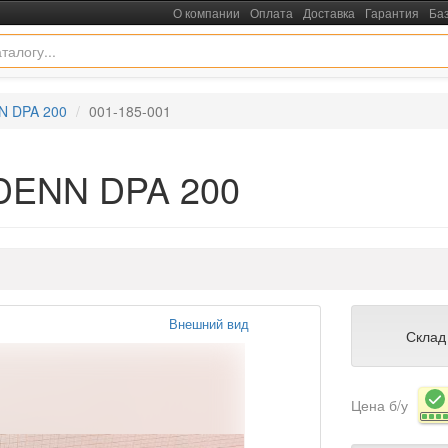
О компании
Оплата
Доставка
Гарантия
Ба
N DPA 200
001-185-001
 DENN DPA 200
Внешний вид
Склад
Цена б/у