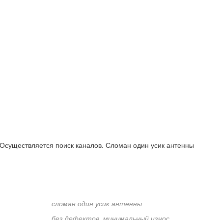
 Осуществляется поиск каналов. Сломан один усик антенны
сломан один усик антенны
без дефектов, минимальный износ