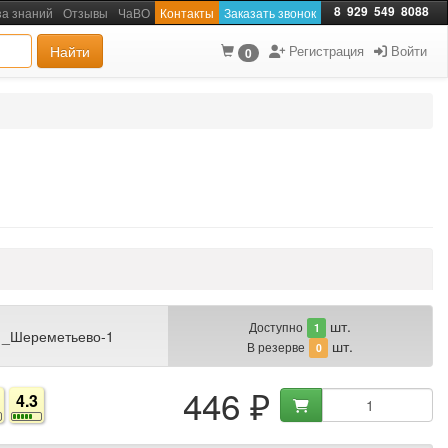
8
929
549
8088
за знаний
Отзывы
ЧаВО
Контакты
Заказать звонок
Найти
Регистрация
Войти
0
шт.
Доступно
1
 _Шереметьево-1
шт.
В резерве
0
446 ₽
4.3