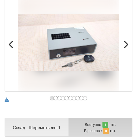
шт.
Доступно
1
Склад _Шереметьево-1
шт.
В резерве
0