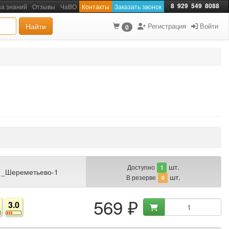
8
929
549
8088
за знаний
Отзывы
ЧаВО
Контакты
Заказать звонок
Найти
Регистрация
Войти
0
шт.
Доступно
1
 _Шереметьево-1
шт.
В резерве
0
569 ₽
3.0