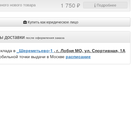
1 750 ₽
ного нового товара
Подробнее
Купить как юридическое лицо
ы доставки
после оформления заказа
склада в
_Шереметьево-1
, г. Лобня МО, ул. Спортивная, 1А
обильной точки выдачи в Москве
расписание