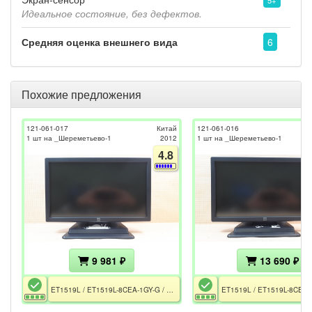
5+
Идеальное состояние, без дефектов.
Средняя оценка внешнего вида
6
Похожие предложения
121-061-017
Китай
121-061-016
1 шт на _Шереметьево-1
2012
1 шт на _Шереметьево-1
4.8
9 981 ₽
13 690 ₽
ET1519L / ET1519L-8CEA-1GY-G / E264492 / Не полный комплект