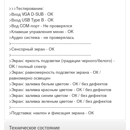
>>>Тестирование:
>Вход VGA D-SUB - OK
>Вход USB Type B - OK
>Вод COM-порт - Не проверялся
>Клавиши управления меню - OK
>Аудио система - не проверялась
>-------------------------------------------------------
>Сенсорный экран - ОК
>-------------------------------------------------------
>Экран: яркость подсветки (градации черного/белого) -
OK / полный спектр
>Экран: равномерность подсветки экрана - ОК /
равномерно освещен
>Экран: заливка белым цветом - ОК / без дефектов
>Экран: заливка красным цветом - ОК / без дефектов
>Экран: заливка синим цветом - ОК / без дефектов
>Экран: заливка зеленым цветом - ОК / без дефектов
>-------------------------------------------------------
>Подставка: наклон и фиксация экрана - ОК
Техническое состояние