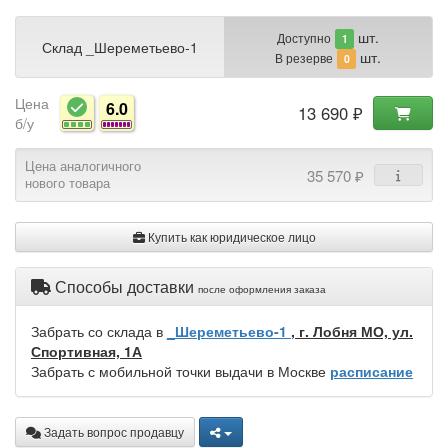
шт.
Доступно
1
Склад _Шереметьево-1
шт.
В резерве
0
Цена
6.0
13 690 ₽
б/у
Цена аналогичного
35 570 ₽
нового товара
Купить как юридическое лицо
Способы доставки
после оформления заказа
Забрать со склада в
_Шереметьево-1
, г. Лобня МО, ул.
Спортивная, 1А
Забрать с мобильной точки выдачи в Москве
расписание
Задать вопрос продавцу