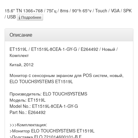
15.6" TN 1366×768 / 75Гц / 8ms / 90°h 65°v / Touch / VGA / SPK
/ USB
Подробнее
Описание
ET1519L / ET1519L-8CEA-1-GY-G / E264492 / Новый /
Комплект
Китай, 2012
Монитор c сенсорным экраном для POS систем, новый,
ELO TOUCHSYSTEMS ET1519L
Производитель: ELO TOUCHSYSTEMS
Модель: ET1519L
Model No.: ET1519L-8CEA-1-GY-G
Part No.: E264492
>>>Комплектация:
>Монитор ELO TOUCHSYSTEMS ET1519L
>Подставка ELO 721014600101-B F