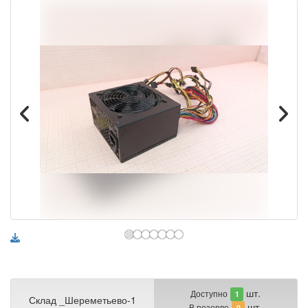
шт.
Доступно
1
Склад _Шереметьево-1
шт.
В резерве
0