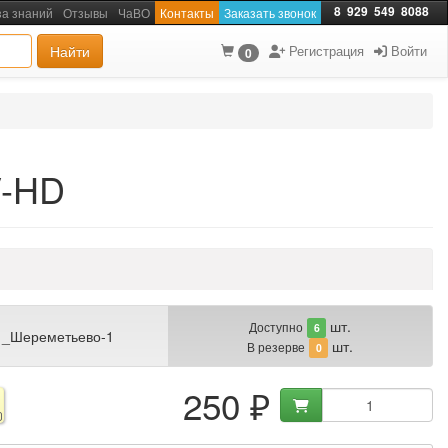
8
929
549
8088
за знаний
Отзывы
ЧаВО
Контакты
Заказать звонок
Найти
Регистрация
Войти
0
V-HD
шт.
Доступно
6
 _Шереметьево-1
шт.
В резерве
0
250 ₽