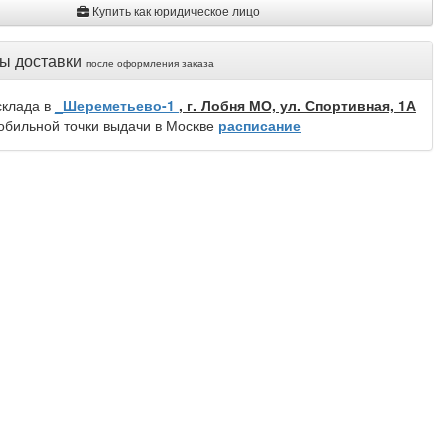
Купить как юридическое лицо
ы доставки
после оформления заказа
склада в
_Шереметьево-1
, г. Лобня МО, ул. Спортивная, 1А
обильной точки выдачи в Москве
расписание