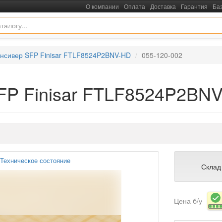
О компании
Оплата
Доставка
Гарантия
Ба
нсивер SFP Finisar FTLF8524P2BNV-HD
055-120-002
SFP Finisar FTLF8524P2BN
Техническое состояние
Склад
Цена б/у