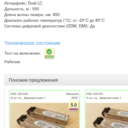
Интерфейс: Dual LC
Дальность, м : 550
Длина волны лазера, нм: 850
Диапазон рабочих температур (°C): от -20°C до 85°C
Система цифровой диагностики (DDM, DMI): Да
Техническое состояние
Тест на включение:
Рабочие
Похожие предложения
055-120-002
Малазия
055-120-001
6 шт на _Шереметьево-1
2007
3 шт на _Шереметьево-1
5.0