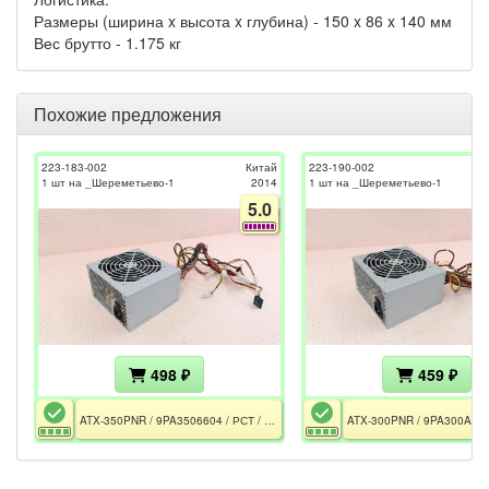
Размеры (ширина x высота x глубина) - 150 x 86 x 140 мм
Вес брутто - 1.175 кг
Похожие предложения
223-183-002
Китай
223-190-002
1 шт на _Шереметьево-1
2014
1 шт на _Шереметьево-1
5.0
498 ₽
459 ₽
ATX-350PNR / 9PA3506604 / РСТ / 350W / ATX12V v2.0 / 2xRail 12V / FAN 120mm / AFC / CPU EPS 4pin