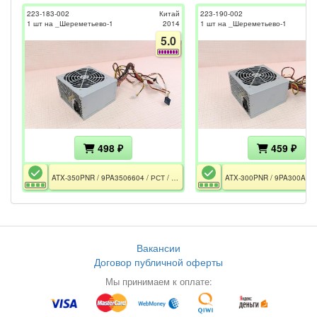
223-183-002
Китай
223-190-002
1 шт на _Шереметьево-1
2014
1 шт на _Шереметьево-1
5.0
498 ₽
459 ₽
ATX-350PNR / 9PA3506604 / РСТ / 350W / ATX12V v2.0 / 2xRail 12V / FAN 120mm / AFC / CPU EPS 4pin
Вакансии
Договор публичной оферты
Мы принимаем к оплате: