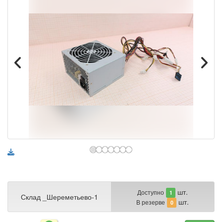
шт.
Доступно
1
Склад _Шереметьево-1
шт.
В резерве
0