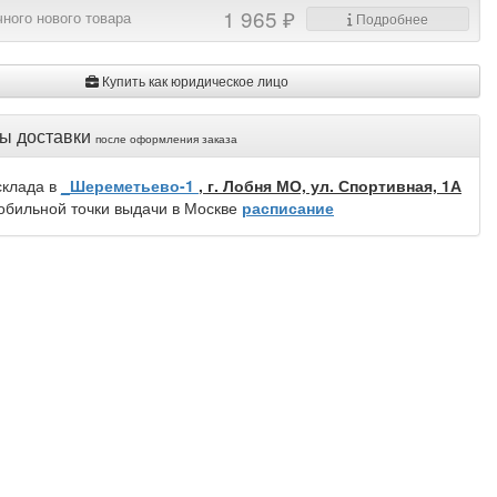
1 965 ₽
ного нового товара
Подробнее
Купить как юридическое лицо
ы доставки
после оформления заказа
склада в
_Шереметьево-1
, г. Лобня МО, ул. Спортивная, 1А
обильной точки выдачи в Москве
расписание