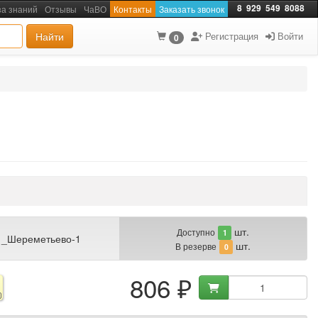
8
929
549
8088
за знаний
Отзывы
ЧаВО
Контакты
Заказать звонок
Найти
Регистрация
Войти
0
шт.
Доступно
1
 _Шереметьево-1
шт.
В резерве
0
806 ₽