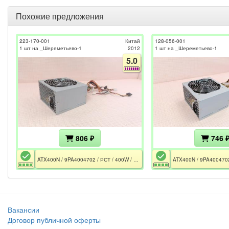
Похожие предложения
223-170-001
Китай
128-056-001
1 шт на _Шереметьево-1
2012
1 шт на _Шереметьево-1
5.0
806 ₽
746 
ATX400N / 9PA4004702 / РСТ / 400W / ATX12V v 2.2 / 2xRail 12V / FAN 120m / CPU EPS 4pin
Вакансии
Договор публичной оферты