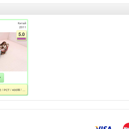
Китай
2011
5.0
₽
ATX400N / 9PA4004702 / РСТ / 400W / ATX12V v 2.2 / 2xRail 12V / FAN 120m / CPU EPS 4pin