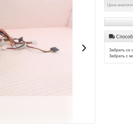
Цена аналогич
Способ
Забрать со 
Забрать с м