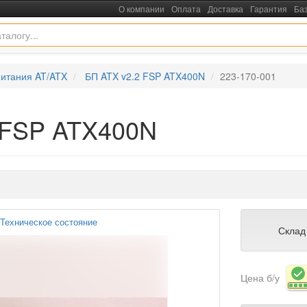
О компании
Оплата
Доставка
Гарантия
Ба
питания AT/ATX
БП ATX v2.2 FSP ATX400N
223-170-001
2 FSP ATX400N
Техническое состояние
Склад
Цена б/у