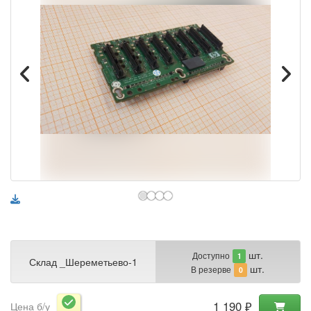
шт.
Доступно
1
Склад _Шереметьево-1
шт.
В резерве
0
1 190 ₽
Цена б/у