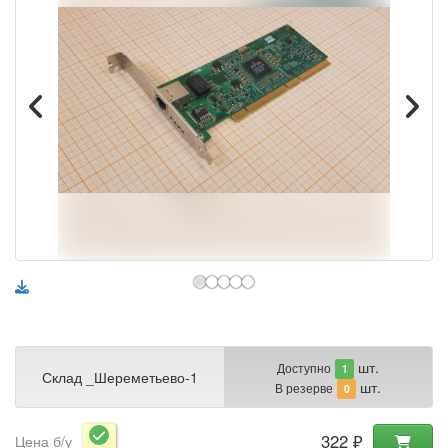
шт.
Доступно
1
Склад _Шереметьево-1
шт.
В резерве
0
322 ₽
Цена б/у