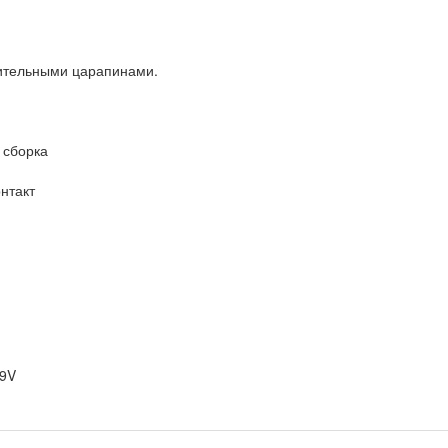
чительными царапинами.
 сборка
нтакт
.9V