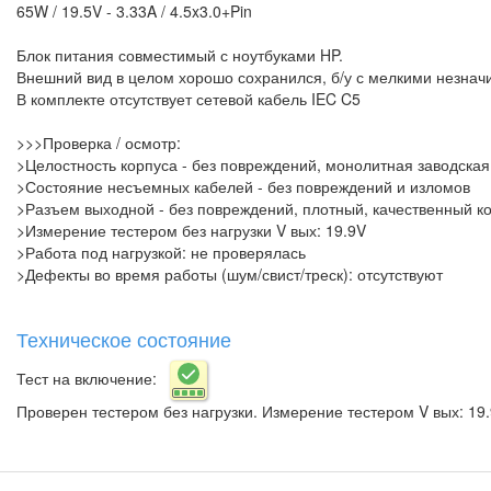
65W / 19.5V - 3.33A / 4.5x3.0+Pin
Блок питания совместимый с ноутбуками HP.
Внешний вид в целом хорошо сохранился, б/у с мелкими незна
В комплекте отсутствует сетевой кабель IEC C5
>>>Проверка / осмотр:
>Целостность корпуса - без повреждений, монолитная заводская
>Состояние несъемных кабелей - без повреждений и изломов
>Разъем выходной - без повреждений, плотный, качественный ко
>Измерение тестером без нагрузки V вых: 19.9V
>Работа под нагрузкой: не проверялась
>Дефекты во время работы (шум/свист/треск): отсутствуют
Техническое состояние
Тест на включение:
Проверен тестером без нагрузки. Измерение тестером V вых: 19