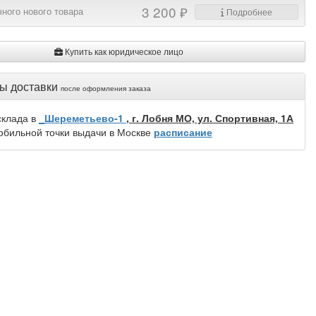
3 200 ₽
ного нового товара
Подробнее
Купить как юридическое лицо
ы доставки
после оформления заказа
склада в
_Шереметьево-1
, г. Лобня МО, ул. Спортивная, 1А
обильной точки выдачи в Москве
расписание