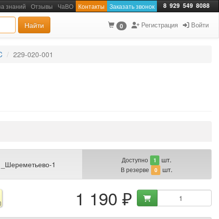
8
929
549
8088
за знаний
Отзывы
ЧаВО
Контакты
Заказать звонок
Найти
Регистрация
Войти
0
C
229-020-001
шт.
Доступно
1
 _Шереметьево-1
шт.
В резерве
0
1 190 ₽