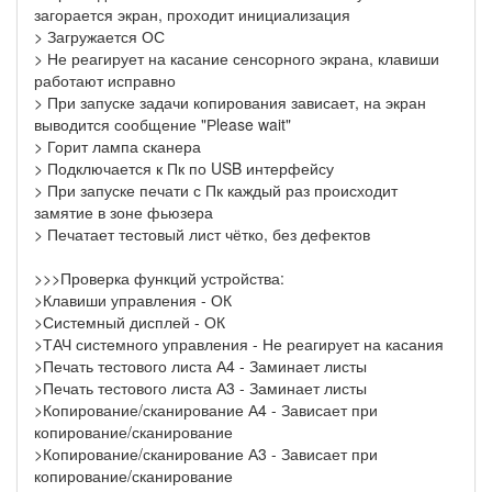
загорается экран, проходит инициализация
> Загружается ОС
> Не реагирует на касание сенсорного экрана, клавиши
работают исправно
> При запуске задачи копирования зависает, на экран
выводится сообщение "Рlease wait"
> Горит лампа сканера
> Подключается к Пк по USB интерфейсу
> При запуске печати с Пк каждый раз происходит
замятие в зоне фьюзера
> Печатает тестовый лист чётко, без дефектов
>>>Проверка функций устройства:
>Клавиши управления - ОК
>Системный дисплей - ОК
>ТАЧ системного управления - Не реагирует на касания
>Печать тестового листа А4 - Заминает листы
>Печать тестового листа А3 - Заминает листы
>Копирование/сканирование А4 - Зависает при
копирование/сканирование
>Копирование/сканирование А3 - Зависает при
копирование/сканирование