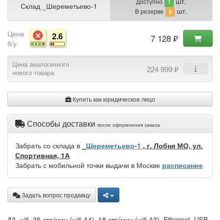
шт.
Доступно
1
Склад _Шереметьево-1
шт.
В резерве
0
Цена
2.6
7 128 ₽
б/у
Цена аналогичного
224 999 ₽
нового товара
Купить как юридическое лицо
Способы доставки
после оформления заказа
Забрать со склада в
_Шереметьево-1
, г. Лобня МО, ул.
Спортивная, 1А
Забрать с мобильной точки выдачи в Москве
расписание
Задать вопрос продавцу
A3, ч/б, 35 стр/мин (ч/б А4), 18 стр/мин (ч/б А3), Ethernet, USB