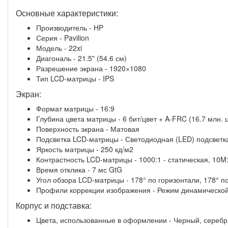
Основные характеристики:
Производитель - HP
Серия - Pavilion
Модель - 22xi
Диагональ - 21.5" (54.6 см)
Разрешение экрана - 1920×1080
Тип LCD-матрицы - IPS
Экран:
Формат матрицы - 16:9
Глубина цвета матрицы - 6 бит/цвет + A-FRC (16.7 млн. 
Поверхность экрана - Матовая
Подсветка LCD-матрицы - Светодиодная (LED) подсветк
Яркость матрицы - 250 кд/м2
Контрастность LCD-матрицы - 1000:1 - статическая, 10M
Время отклика - 7 мс GtG
Угол обзора LCD-матрицы - 178° по горизонтали, 178° п
Профили коррекции изображения - Режим динамической
Корпус и подставка:
Цвета, использованные в оформлении - Черный, сереб