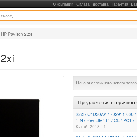
О компании
Оплата
Доставка
Гарантия
Ба
P Pavilion 22xi
2xi
Цена аналогичного нового товар
Предложения вторичного
22xi / C4D30AA / 702911-020 
1-N / Rev LIM111 / CE / РСТ /
Китай
2013.11