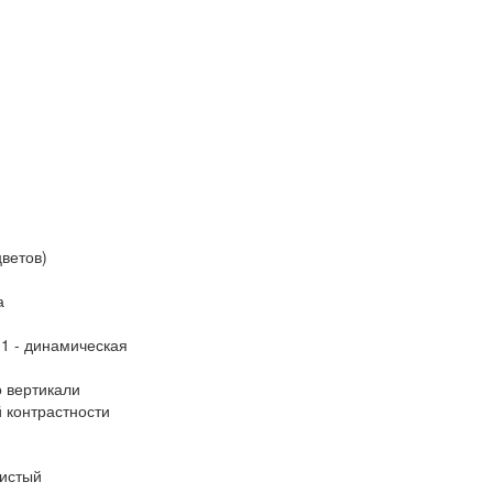
цветов)
а
:1 - динамическая
о вертикали
 контрастности
ристый