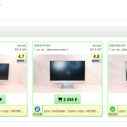
м
Китай
229-014-007
Китай
236-005-001
2012.09
1 шт на _Шереметьево-1
2012.09
1 шт на _Ше
4.7
4.8
₽
2 555 ₽
22xi / C4D30AA / 702911-020 / HSTND-3621-N / Rev LIM111 / CE / РСТ / FCC / Без БП
22xi / C4D30AA / 702911-020 / HSTND-3621-N / Rev LIM131 / CE / РСТ / FCC / Без БП