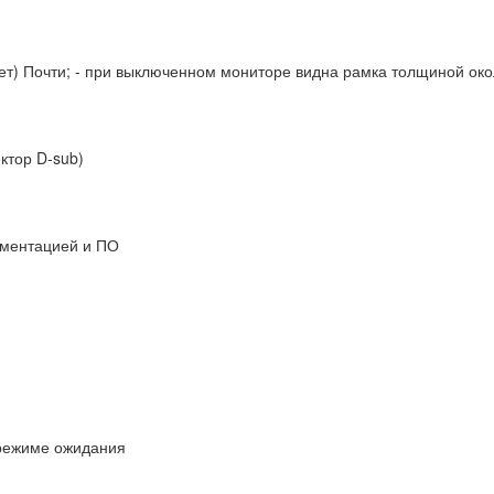
ет) Почти; - при выключенном мониторе видна рамка толщиной око
ктор D-sub)
кументацией и ПО
в режиме ожидания