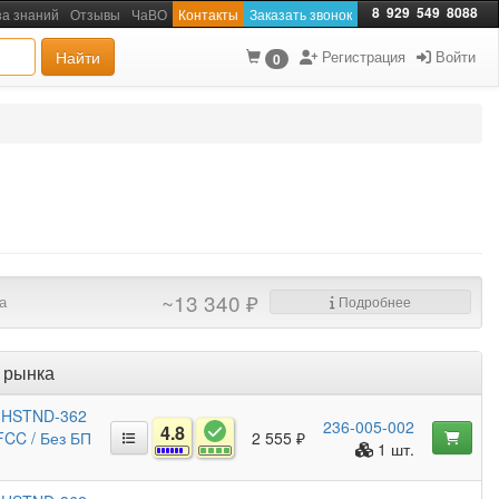
8
929
549
8088
за знаний
Отзывы
ЧаВО
Контакты
Заказать звонок
Найти
Регистрация
Войти
0
~13 340 ₽
а
Подробнее
 рынка
/ HSTND-362
236-005-002
4.8
 FCC / Без БП
2 555 ₽
1 шт.