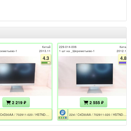
Китай
229-014-006
Китай
реметьево-1
2013.11
1 шт на _Шереметьево-1
2012.11
4.3
4.8
2 219 ₽
2 555 ₽
22xi / C4D30AA / 702911-020 / HSTND-3621-N / Rev LIM111 / CE / РСТ / FCC / Без БП
22xi / C4D30AA / 702911-020 / HSTND-3621-N / Rev LIM141 / CE / РСТ / FCC / Без БП