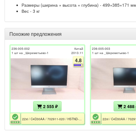
Размеры (ширина × высота × глубина) - 499×385×171 м
Вес - 3 кг
Похожие предложения
236-005-002
Китай
236-005-003
1 шт на _Шереметьево-1
2013.11
1 шт на _Шереметьево-1
4.8
2 555 ₽
2 488 
22xi / C4D30AA / 702911-020 / HSTND-3621-N / Rev LIM111 / CE / РСТ / FCC / Без БП