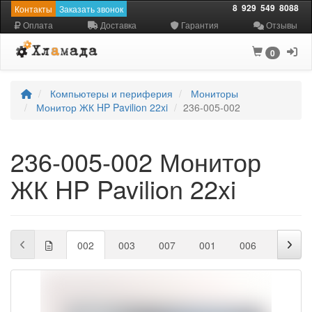
8
929
549
8088
Контакты
Заказать звонок
Оплата
Доставка
Гарантия
Отзывы
0
Компьютеры и периферия
Мониторы
Монитор ЖК HP Pavilion 22xi
236-005-002
236-005-002 Монитор
ЖК HP Pavilion 22xi
002
003
007
001
006
005