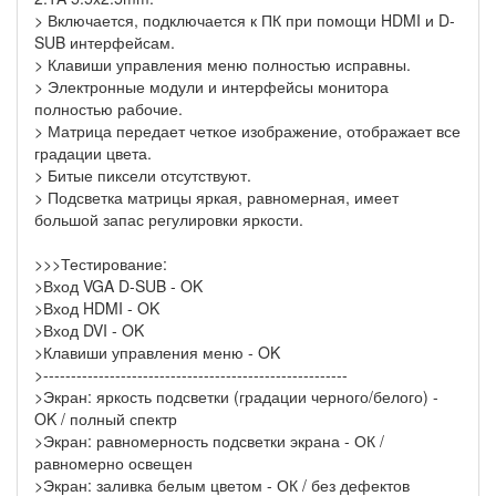
> Включается, подключается к ПК при помощи HDMI и D-
SUB интерфейсам.
> Клавиши управления меню полностью исправны.
> Электронные модули и интерфейсы монитора
полностью рабочие.
> Матрица передает четкое изображение, отображает все
градации цвета.
> Битые пиксели отсутствуют.
> Подсветка матрицы яркая, равномерная, имеет
большой запас регулировки яркости.
>>>Тестирование:
>Вход VGA D-SUB - OK
>Вход HDMI - OK
>Вход DVI - OK
>Клавиши управления меню - OK
>-------------------------------------------------------
>Экран: яркость подсветки (градации черного/белого) -
OK / полный спектр
>Экран: равномерность подсветки экрана - ОК /
равномерно освещен
>Экран: заливка белым цветом - ОК / без дефектов