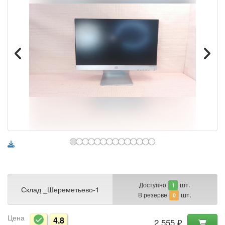
шт.
Доступно
1
Склад _Шереметьево-1
шт.
В резерве
0
Цена
4.8
2 555 ₽