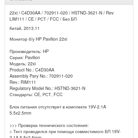
22xi / C4D30AA / 702911-020 / HSTND-3621-N / Rev
LIM111 / CE / РСТ / FCC / Без БП
Китай, 2013.11
Монитор б/у HP Pavilion 22xi
Производитель: HP
Серия: Pavilion
Модель: 22xi
Product No.: C4D30AA
Assembly Pary No.: 702911-020
Rev.: RIM111
Regulatory Model No.: HSTND-3621-N
Стандарты: CE, РСТ, FCC
Блок питания отсутствует в комплекте 19V-2.1A
5.5x2.5mm
>>> Проверка технического состояния:
> Тест проводился при помощи совместимого БП 19V-
2.1A 5.5x2.5mm.