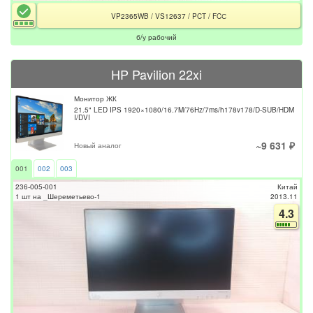
VP2365WB / VS12637 / PCT / FCС
б/у рабочий
HP Pavilion 22xi
Монитор ЖК
21.5" LED IPS 1920×1080/16.7M/76Hz/7ms/h178v178/D-SUB/HDM
I/DVI
~9 631 ₽
Новый аналог
001
002
003
236-005-001
Китай
1 шт на _Шереметьево-1
2013.11
4.3