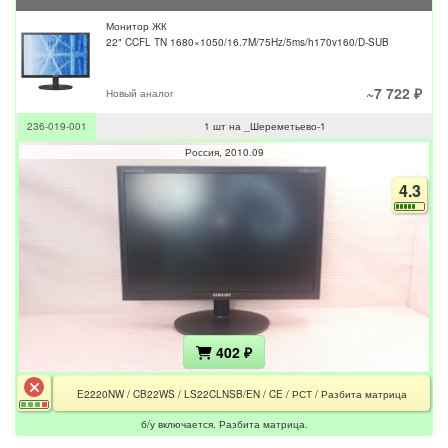
Монитор ЖК
22" CCFL TN 1680×1050/16.7M/75Hz/5ms/h170v160/D-SUB
~7 722 ₽
Новый аналог
236-019-001
1 шт на _Шереметьево-1
Россия
2010.09
4.3
402 ₽
E2220NW / CB22WS / LS22CLNSB/EN / CE / РСТ / Разбита матрица
б/у включается. Разбита матрица.