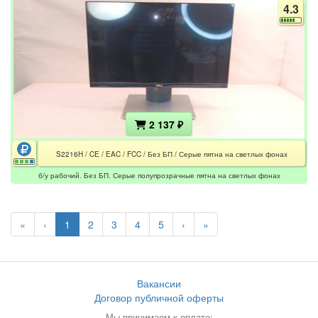
4.3
2 137 ₽
S2216H / CE / EAC / FCC / Без БП / Серые пятна на светлых фонах
б/у рабочий. Без БП. Серые полупрозрачные пятна на светлых фонах
«
‹
1
2
3
4
5
›
»
Вакансии
Договор публичной оферты
Мы принимаем к оплате: