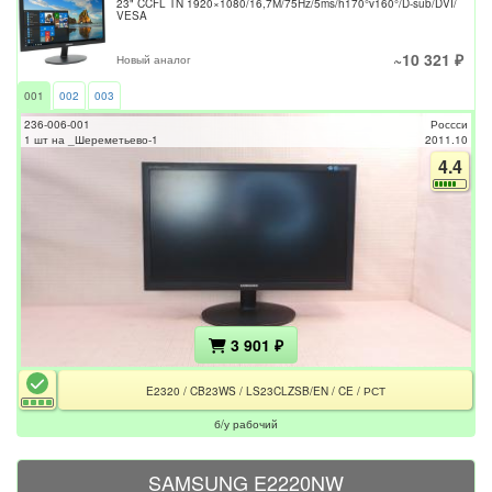
23" CCFL TN 1920×1080/16,7М/75Hz/5ms/h170°v160°/D-sub/DVI/
VESA
~10 321 ₽
Новый аналог
001
002
003
236-006-001
Россси
1 шт на _Шереметьево-1
2011.10
4.4
3 901 ₽
E2320 / CB23WS / LS23CLZSB/EN / CE / РСТ
б/у рабочий
SAMSUNG E2220NW