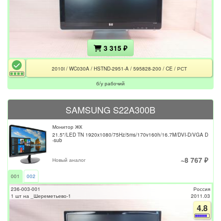
3 315 ₽
2010i / WC030A / HSTND-2951-A / 595828-200 / CE / РСТ
б/у рабочий
SAMSUNG S22A300B
Монитор ЖК
21.5"/LED TN 1920x1080/75Hz/5ms/170v160h/16.7M/DVI-D/VGA D
-sub
~8 767 ₽
Новый аналог
001
002
236-003-001
Россия
1 шт на _Шереметьево-1
2011.03
4.8