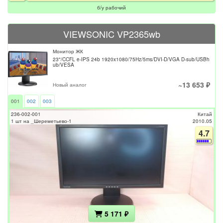
б/у рабочий
VIEWSONIC VP2365wb
Монитор ЖК
23"/CCFL e-IPS 24b 1920x1080/75Hz/5ms/DVI-D/VGA D-sub/USBh
ub/VESA
~13 653 ₽
Новый аналог
001
002
003
236-002-001
Китай
1 шт на _Шереметьево-1
2010.05
4.7
5 171 ₽