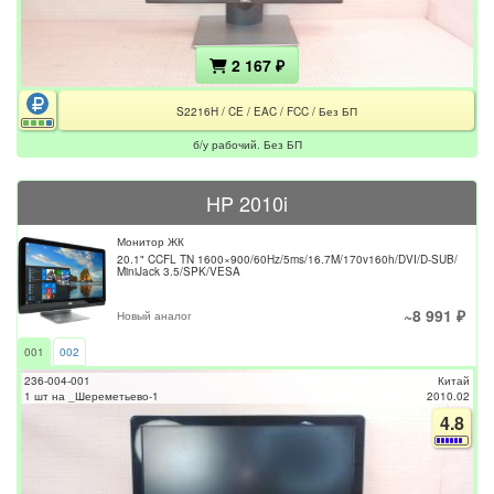
2 167 ₽
S2216H / CE / EAC / FCC / Без БП
б/у рабочий. Без БП
HP 2010i
Монитор ЖК
20.1" CCFL TN 1600×900/60Hz/5ms/16.7M/170v160h/DVI/D-SUB/
MiniJack 3.5/SPK/VESA
~8 991 ₽
Новый аналог
001
002
236-004-001
Китай
1 шт на _Шереметьево-1
2010.02
4.8