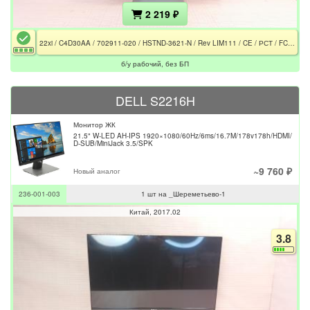
2 219 ₽
22xi / C4D30AA / 702911-020 / HSTND-3621-N / Rev LIM111 / CE / РСТ / FCC / Без БП
б/у рабочий, без БП
DELL S2216H
Монитор ЖК
21.5" W-LED AH-IPS 1920×1080/60Hz/6ms/16.7M/178v178h/HDMI/
D-SUB/MiniJack 3.5/SPK
~9 760 ₽
Новый аналог
236-001-003
1 шт на _Шереметьево-1
Китай
2017.02
3.8