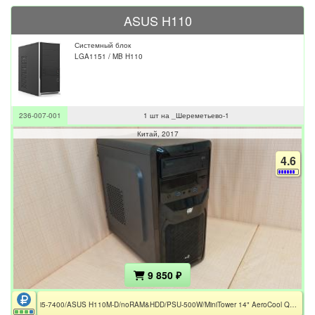
ASUS H110
Системный блок
LGA1151 / MB H110
236-007-001
1 шт на _Шереметьево-1
Китай
2017
4.6
9 850 ₽
i5-7400/ASUS H110M-D/noRAM&HDD/PSU-500W/MiniTower 14" AeroCool Qs-183