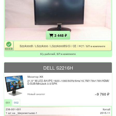
3 448 ₽
S22A300B / LS22A300 / LS22A300BS/CI / CE / РСТ / БП в комплекте
б/у рабочий. БП в комплекте
DELL S2216H
Монитор ЖК
21.5" W-LED AH-IPS 1920×1080/60Hz/6ms/16.7M/178v178h/HDMI/
D-SUB/MiniJack 3.5/SPK
~9 760 ₽
Новый аналог
001
002
236-001-001
Китай
1 шт на _Шереметьево-1
2015.11