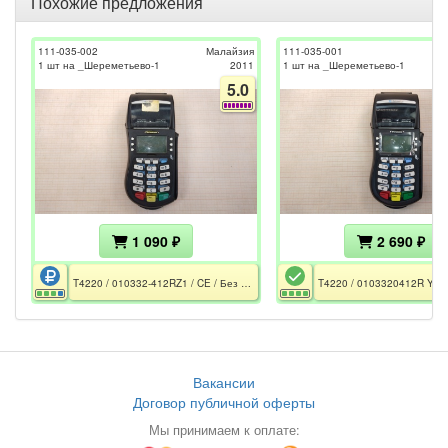
Похожие предложения
111-035-002
Малайзия
111-035-001
1 шт на _Шереметьево-1
2011
1 шт на _Шереметьево-1
5.0
1 090 ₽
2 690 ₽
T4220 / 010332-412RZ1 / CE / Без БП
Вакансии
Договор публичной оферты
Мы принимаем к оплате: