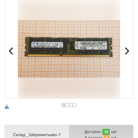
шт.
Доступно
18
Склад _Шереметьево-1
шт.
В резерве
0