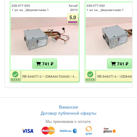
226-077-003
Китай
226-077-002
1 шт на _Шереметьево-1
2010
1 шт на _Шереметьево-1
5.0
741 ₽
741 ₽
RB-S450T7-0 / 1DAA450-T00050 / 450W / ATX12V v2.2 / Fan 80 / 2xRail 12V / FAN 80mm / GPU 6pin / CPU EPS 12V 4 pin
Вакансии
Договор публичной оферты
Мы принимаем к оплате: