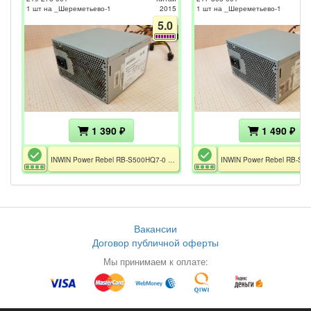
1 шт на _Шереметьево-1
2015
1 шт на _Шереметьево-1
5.0
1 390 ₽
1 490 ₽
INWIN Power Rebel RB-S500HQ7-0 / P/N: 1DDA500HO00621 / 500W / ATX12V v2.2
Вакансии
Договор публичной оферты
Мы принимаем к оплате: