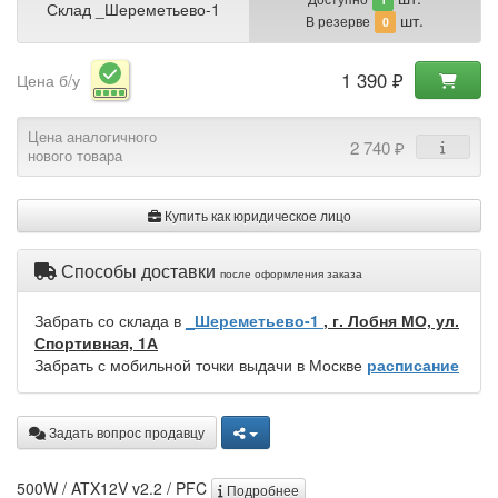
Склад _Шереметьево-1
шт.
В резерве
0
1 390 ₽
Цена б/у
Цена аналогичного
2 740 ₽
нового товара
Купить как юридическое лицо
Способы доставки
после оформления заказа
Забрать со склада в
_Шереметьево-1
, г. Лобня МО, ул.
Спортивная, 1А
Забрать с мобильной точки выдачи в Москве
расписание
Задать вопрос продавцу
500W / ATX12V v2.2 / PFC
Подробнее