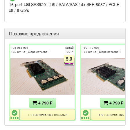
16-port
LSI
SAS9201-16i / SATA/SAS / 4x SFF-8087 / PCI-E
x8 / 6 Gb/s
Похожие предложения
195-068-001
Китай
189-110-001
122 шт на _Шереметьево-1
2014
188 шт на _Шереметьево-1
5.0
4 790 ₽
4 790 ₽
LSI SAS9201-16i / H3-25373
LSI SAS9201-16i / H3