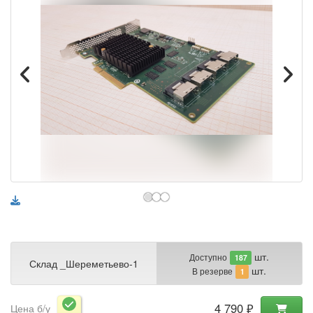
шт.
Доступно
187
Склад _Шереметьево-1
шт.
В резерве
1
4 790 ₽
Цена б/у