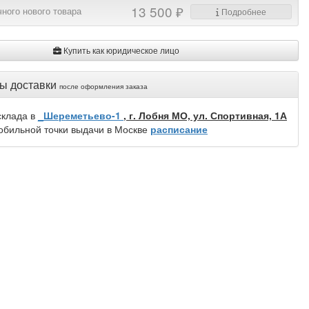
13 500 ₽
ного нового товара
Подробнее
Купить как юридическое лицо
ы доставки
после оформления заказа
склада в
_Шереметьево-1
, г. Лобня МО, ул. Спортивная, 1А
обильной точки выдачи в Москве
расписание