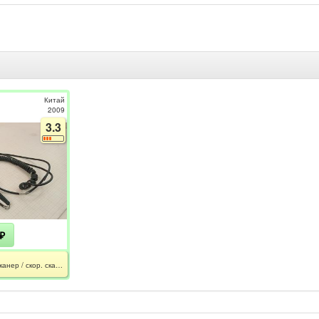
Китай
2009
3.3
₽
MS1690 Focus / фотосканер / скор. скан. - 1650 / 230мм / 241мм / CE / Повреждена оболочка кабеля / Без подставки