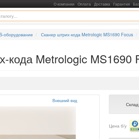
О компании
Оплата
Доставка
Гарантия
Ба
S-оборудование
Сканер штрих-кода Metrologic MS1690 Focus
х-кода Metrologic MS1690 
Внешний вид
Склад
Цена б/у