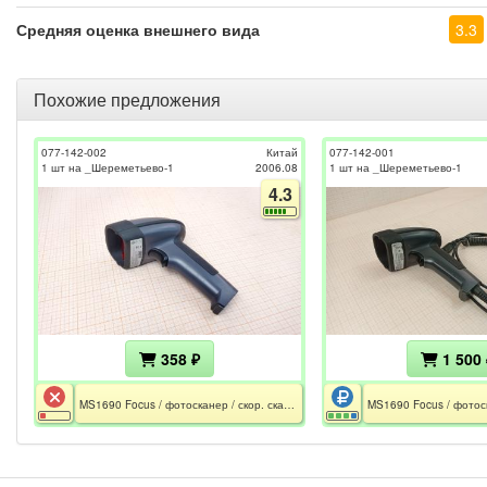
Средняя оценка внешнего вида
3.3
Похожие предложения
077-142-002
Китай
077-142-001
1 шт на _Шереметьево-1
2006.08
1 шт на _Шереметьево-1
4.3
358 ₽
1 500 
MS1690 Focus / фотосканер / скор. скан. - 1650 / 230мм / 241мм / CE / Без подставки и кабелоя / Не включается