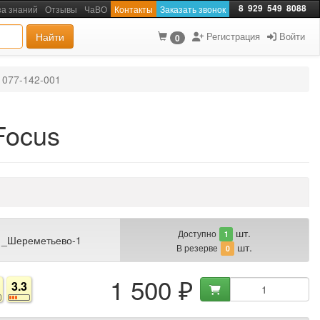
8
929
549
8088
за знаний
Отзывы
ЧаВО
Контакты
Заказать звонок
Найти
Регистрация
Войти
0
077-142-001
Focus
шт.
Доступно
1
 _Шереметьево-1
шт.
В резерве
0
1 500 ₽
3.3