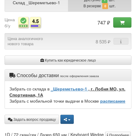
Склад _Шереметьево-1
шт.
В резерве
0
Цена
4.5
747 ₽
б/у
Цена аналогичного
8 535 ₽
нового товара
Купить как юридическое лицо
Способы доставки
после оформления заказа
Забрать со склада в
_Шереметьево-1
, г. Лобня МО, ул.
Спортивная, 1А
Забрать с мобильной точки выдачи в Москве
расписание
Задать вопрос продавцу
1D / 72 скан/сек / Лазер 650 нм / Keyboard Wedge
Подробнее