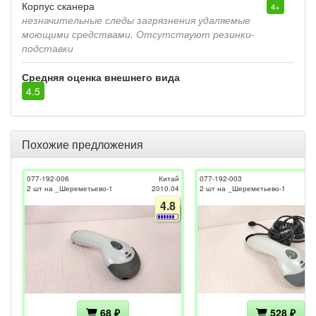
Корпус сканера
4+
незначительные следы загрязнения удаляемые
моющими средствами. Отсутствуют резинки-
подставки
Средняя оценка внешнего вида
4.5
Похожие предложения
077-192-006
Китай
077-192-003
2 шт на _Шереметьево-1
2010.04
2 шт на _Шереметьево-1
4.8
68 ₽
528 ₽