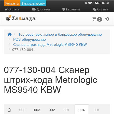
8
929
549
8088
Контакты
Заказать звонок
Оплата
Доставка
Гарантия
Отзывы
0
Торговое, рекламное и банковское оборудование
POS-оборудование
Сканер штрих-кода Metrologic MS9540 KBW
077-130-004
077-130-004 Сканер
штрих-кода Metrologic
MS9540 KBW
006
003
002
001
004
001