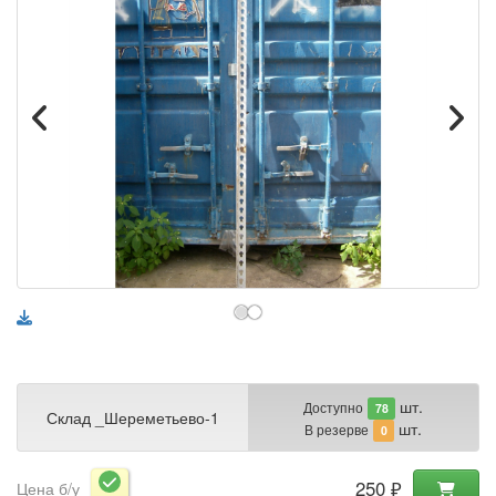
шт.
Доступно
78
Склад _Шереметьево-1
шт.
В резерве
0
250 ₽
Цена б/у