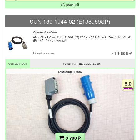
б/у рабочий
SUN 180-1944-02 (E138989SP)
Силовой кабель
4M / 3G×4.0 mm2 / IEC 309 (M) 250V - 32A 2P+G IP44 / Han 6HsB
(F) 35A IP65 / Чёрный
~14 868 ₽
Новый аналог
098-207-001
12 шт на _Шереметьево-1
Германия
2006
5.0
3 790 ₽