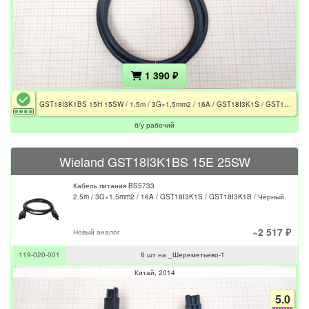
1 390 ₽
GST18I3K1BS 15H 15SW / 1.5m / 3G×1.5mm2 / 16A / GST18I3K1S / GST18I3K1B / Чёрный
б/у рабочий
Wieland GST18I3K1BS 15E 25SW
Кабель питания BS5733
2.5m / 3G×1.5mm2 / 16A / GST18I3K1S / GST18I3K1B / Чёрный
~2 517 ₽
Новый аналог
119-020-001
6 шт на _Шереметьево-1
Китай
2014
5.0