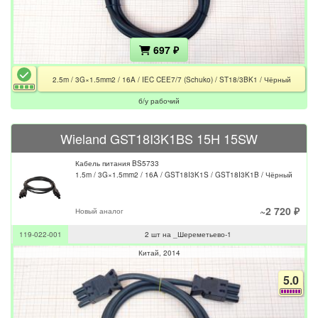
697 ₽
2.5m / 3G×1.5mm2 / 16A / IEC CEE7/7 (Schuko) / ST18/3BK1 / Чёрный
б/у рабочий
Wieland GST18I3K1BS 15H 15SW
Кабель питания BS5733
1.5m / 3G×1.5mm2 / 16A / GST18I3K1S / GST18I3K1B / Чёрный
~2 720 ₽
Новый аналог
119-022-001
2 шт на _Шереметьево-1
Китай
2014
5.0