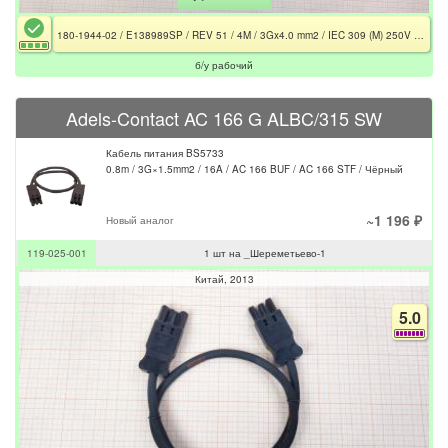
180-1944-02 / E138989SP / REV 51 / 4M / 3Gx4.0 mm2 / IEC 309 (M) 250V - 32A 2P+G IP44 / Han 6HsB (F) 35A IP65 / Чёрный
б/у рабочий
Adels-Contact AC 166 G ALBC/315 SW
Кабель питания BS5733
0.8m / 3G×1.5mm2 / 16A / AC 166 BUF / AC 166 STF / Чёрный
~1 196 ₽
Новый аналог
119-025-001
1 шт на _Шереметьево-1
Китай
2013
5.0