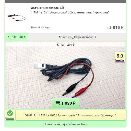
Датчик измерительный
1.7M / ±10V / Аналоговый / 2x клеммы типа "Крокодил"
~3 816 ₽
Новый аналог
157-052-001
13 шт на _Шереметьево-1
Китай
2015
5.0
1 990 ₽
VP-BTA / 1.7M / ±10V / Аналоговый / 2x клеммы типа "Крокодил"
Новый, в эксплуатации не был.