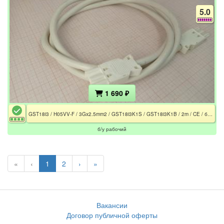
5.0
1 690 ₽
GST18i3 / H05VV-F / 3Gx2.5mm2 / GST18i3K1S / GST18i3K1B / 2m / CE / белый
б/у рабочий
«
‹
1
2
›
»
Вакансии
Договор публичной оферты