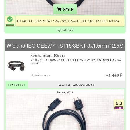
579 ₽
AC 166 G ALBC/315 SW / 0.8m / 3G×1.5mm2 / 16A / AC 166 BUF / AC 166 STF / Чёрный
б/у рабочий
Wieland IEC CEE7/7 - ST18/3BK1 3x1.5mm² 2.5M
Кабель питания BS5733
2.5m / 3G×1.5mm2 / 16A / IEC CEE7/7 (Schuko) / ST18/3BK1 / Чё
рный
~1 440 ₽
Новый аналог
119-024-001
2 шт на _Шереметьево-1
Китай
2014
5.0