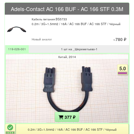
Adels-Contact AC 166 BUF - AC 166 STF 0.3M
Кабель питания BS5733
0.2m / 3G×1.5mm2 / 16A / AC 166 BUF / AC 166 STF / Чёрный
~780 ₽
Новый аналог
119-026-001
1 шт на _Шереметьево-1
Китай
2014
5.0
377 ₽
0.2m / 3G×1.5mm2 / 16A / AC 166 BUF / AC 166 STF / Чёрный