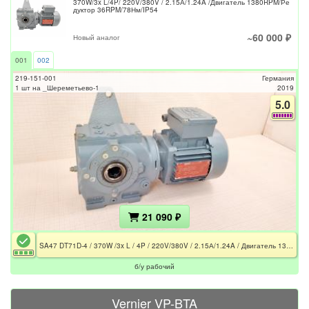
370W/3x L/4P/ 220V/380V / 2.15А/1.24A /Двигатель 1380RPM/Ре
дуктор 36RPM/78Нм/IP54
~60 000 ₽
Новый аналог
001
002
219-151-001
Германия
1 шт на _Шереметьево-1
2019
5.0
21 090 ₽
SA47 DT71D-4 / 370W /3x L / 4P / 220V/380V / 2.15А/1.24A / Двигатель 1380 RPM / Редуктор 36 RPM / 78Нм / IP54
б/у рабочий
Vernier VP-BTA