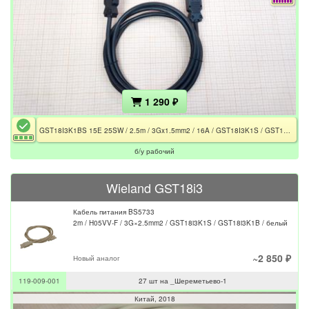
1 290 ₽
GST18I3K1BS 15E 25SW / 2.5m / 3Gx1.5mm2 / 16A / GST18I3K1S / GST18I3K1B / Чёрный
б/у рабочий
Wieland GST18i3
Кабель питания BS5733
2m / H05VV-F / 3G×2.5mm2 / GST18i3K1S / GST18i3K1B / белый
~2 850 ₽
Новый аналог
119-009-001
27 шт на _Шереметьево-1
Китай
2018