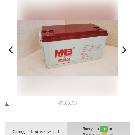
шт.
Доступно
10
Склад _Шереметьево-1
шт.
В резерве
0