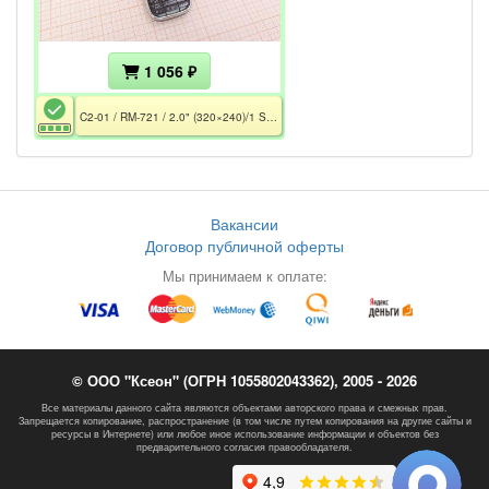
1 056 ₽
C2-01 / RM-721 / 2.0" (320×240)/1 SIM/3G/Series 40/46 Mb/3.2MP/Bluetooth/MicroSD/Java/USB/CE/РСТ/ Без СЗУ
Вакансии
Договор публичной оферты
Мы принимаем к оплате:
© ООО "Ксеон" (ОГРН 1055802043362), 2005 - 2026
Все материалы данного сайта являются объектами авторского права и смежных прав.
Запрещается копирование, распространение (в том числе путем копирования на другие сайты и
ресурсы в Интернете) или любое иное использование информации и объектов без
предварительного согласия правообладателя.