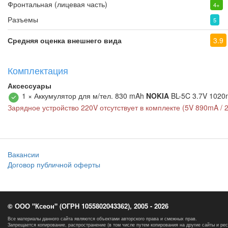
Фронтальная (лицевая часть)
4+
Разъемы
5
Средняя оценка внешнего вида
3.9
Комплектация
Аксессуары
1 × Аккумулятор для м/тел. 830 mAh
NOKIA
BL-5C 3.7V 102
Зарядное устройство 220V отсутствует в комплекте (5V 890mA / 
Вакансии
Договор публичной оферты
© ООО "Ксеон" (ОГРН 1055802043362), 2005 - 2026
Все материалы данного сайта являются объектами авторского права и смежных прав.
Запрещается копирование, распространение (в том числе путем копирования на другие сайты и ре