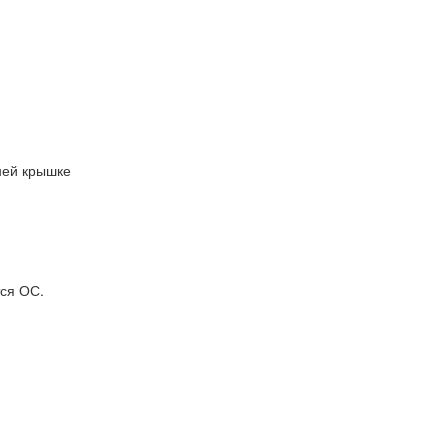
ней крышке
тся ОС.