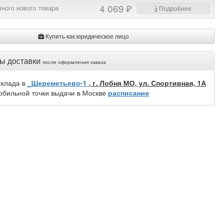
4 069 ₽
ного нового товара
Подробнее
Купить как юридическое лицо
ы доставки
после оформления заказа
склада в
_Шереметьево-1
, г. Лобня МО, ул. Спортивная, 1А
обильной точки выдачи в Москве
расписание