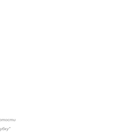
ёртости
убку"