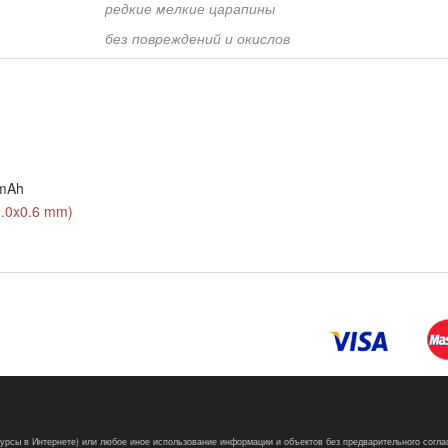
редкие мелкие царапины
без повреждений и окислов
0mAh
2.0x0.6 mm)
сурсы в Интернете) или любое иное использование информации и объектов без предварительного согла