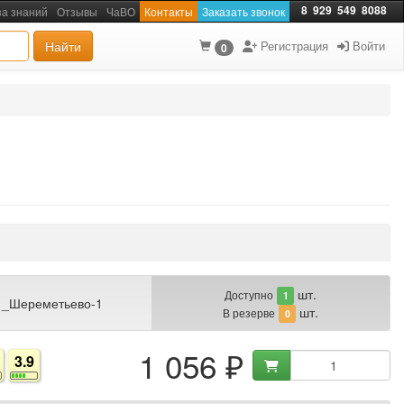
8
929
549
8088
за знаний
Отзывы
ЧаВО
Контакты
Заказать звонок
Найти
Регистрация
Войти
0
шт.
Доступно
1
 _Шереметьево-1
шт.
В резерве
0
1 056 ₽
3.9