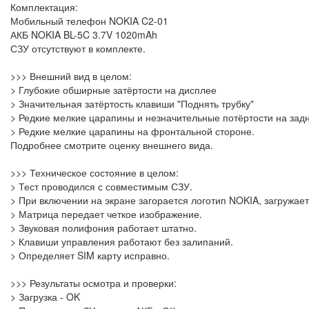
Комплектация:
Мобильный телефон NOKIA C2-01
АКБ NOKIA BL-5C 3.7V 1020mAh
СЗУ отсутствуют в комплекте.
>>> Внешний вид в целом:
> Глубокие обширные затёртости на дисплее
> Значительная затёртость клавиши "Поднять трубку"
> Редкие мелкие царапины и незначительные потёртости на зад
> Редкие мелкие царапины на фронтальной стороне.
Подробнее смотрите оценку внешнего вида.
>>> Техническое состояние в целом:
> Тест проводился с совместимым СЗУ.
> При включении на экране загорается логотип NOKIA, загружае
> Матрица передает четкое изображение.
> Звуковая полифония работает штатно.
> Клавиши управления работают без залипаний.
> Определяет SIM карту исправно.
>>> Результаты осмотра и проверки:
> Загрузка - OK