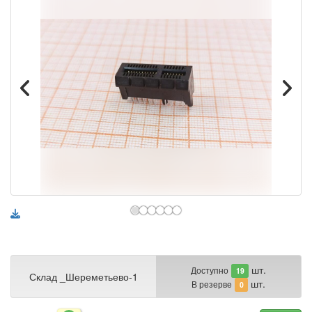
шт.
Доступно
19
Склад _Шереметьево-1
шт.
В резерве
0