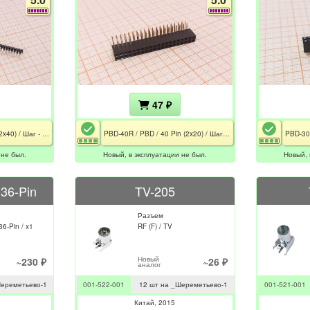
47 ₽
PLD-80 / PLD / 80 Pin (2x40) / Шаг - 2.54 мм
PBD-40R / PBD / 40 Pin (2x20) / Шаг - 2.54 мм / Угловой
 не был.
Новый, в эксплуатации не был.
Новый, 
 36-Pin
TV-205
Разъем
36-Pin / x1
RF (F) / TV
Новый
~230 ₽
~26 ₽
аналог
Шереметьево-1
001-522-001
12 шт на _Шереметьево-1
001-521-001
Китай
2015