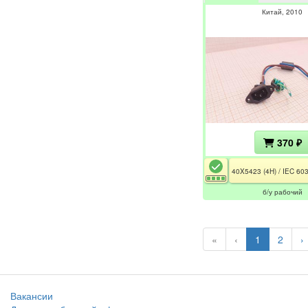
Китай
2010
370 ₽
б/у рабочий
«
‹
1
2
›
Вакансии