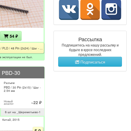
54 ₽
Рассылка
Подпишитесь на нашу рассылку и
PLD-48 / PLD / 48 Pin (2x24) / Шаг - 2.54 мм
будьте в курсе последних
предложений.
в эксплуатации не был.
Подписаться
PBD-30
Разъем
PBD / 30 Pin (2x15) / Шаг -
2.54 мм
Новый
~22 ₽
аналог
6 шт на _Шереметьево-1
Китай
2015
5.0