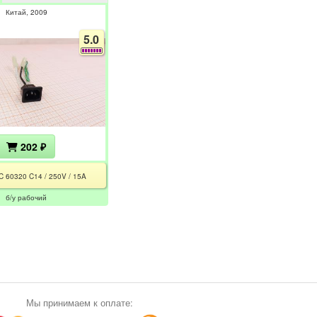
Китай
2009
5.0
202 ₽
C 60320 C14 / 250V / 15A
б/у рабочий
Мы принимаем к оплате: