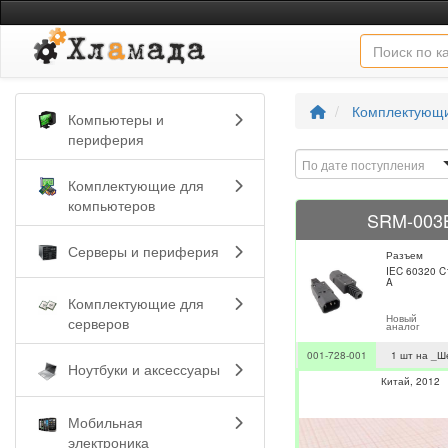
Комплектующи
Компьютеры и
периферия
По дате поступления
Комплектующие для
компьютеров
SRM-003
Серверы и периферия
Разъем
IEC 60320 C1
A
Комплектующие для
Новый
серверов
аналог
001-728-001
1 шт на _Ш
Ноутбуки и аксессуары
Китай
2012
Мобильная
электроника