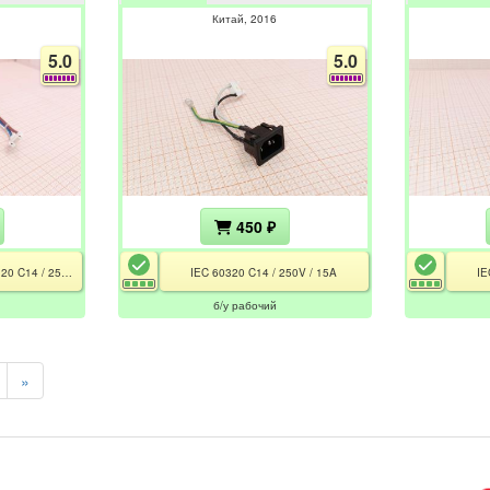
Китай
2016
5.0
5.0
450 ₽
40X5423 (4H) / IEC 60320 C14 / 250V / 10A
IEC 60320 C14 / 250V / 15A
IE
б/у рабочий
»