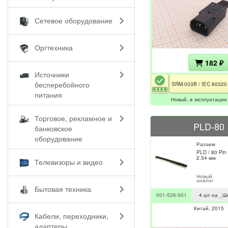
Сетевое оборудование
Оргтехника
182 ₽
Источники
бесперебойного
питания
Новый, в эксплуатации
Торговое, рекламное и
PLD-80
банковское
оборудование
Разъем
PLD / 80 Pin 
2.54 мм
Телевизоры и видео
Новый
аналог
Бытовая техника
001-526-001
4 шт на _Ш
Китай
2015
Кабели, переходники,
адаптеры