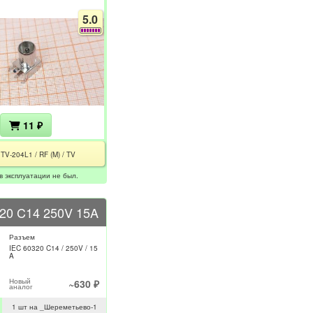
5.0
11 ₽
TV-204L1 / RF (M) / TV
в эксплуатации не был.
20 C14 250V 15A
Разъем
IEC 60320 C14 / 250V / 15
A
Новый
~630 ₽
аналог
1 шт на _Шереметьево-1