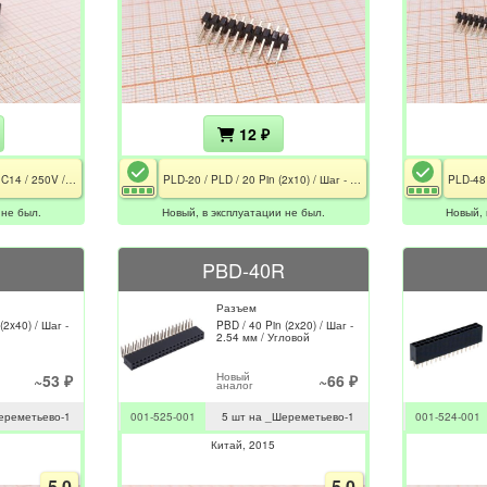
12 ₽
SRM-003B / IEC 60320 C14 / 250V / 10A
PLD-20 / PLD / 20 Pin (2x10) / Шаг - 2.54 мм
 не был.
Новый, в эксплуатации не был.
Новый, 
PBD-40R
Разъем
(2x40) / Шаг -
PBD / 40 Pin (2x20) / Шаг -
2.54 мм / Угловой
Новый
~53 ₽
~66 ₽
аналог
ереметьево-1
001-525-001
5 шт на _Шереметьево-1
001-524-001
Китай
2015
5.0
5.0