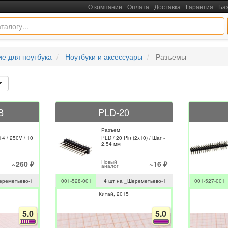
О компании
Оплата
Доставка
Гарантия
Ба
е для ноутбука
Ноутбуки и аксессуары
Разъемы
B
PLD-20
Разъем
4 / 250V / 10
PLD / 20 Pin (2x10) / Шаг -
2.54 мм
Новый
~260 ₽
~16 ₽
аналог
ереметьево-1
001-528-001
4 шт на _Шереметьево-1
001-527-001
Китай
2015
5.0
5.0