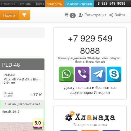
8
929
549
8088
за знаний
Отзывы
ЧаВО
Контакты
Заказать звонок
Найти
Регистрация
Войти
0
+7 929 549
8088
К номеру подключены: WhatsApp, Viber, Telegram
Логин в Skype: hlamada
PLD-48
Разъем
PLD / 48 Pin (2x24) / Шаг -
2.54 мм
Доступны чаты и бесплатные
звонки через Интернет
Новый
~77 ₽
аналог
1 шт на _Шереметьево-1
Китай
2015
5.0
В социальных сетях