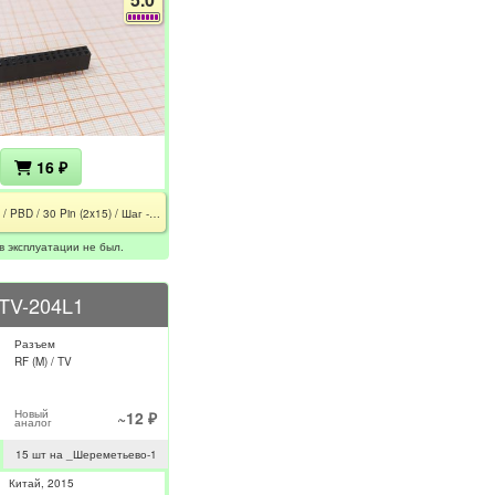
16 ₽
PBD-30 / PBD / 30 Pin (2x15) / Шаг - 2.54 мм
в эксплуатации не был.
TV-204L1
Разъем
RF (M) / TV
Новый
~12 ₽
аналог
15 шт на _Шереметьево-1
Китай
2015