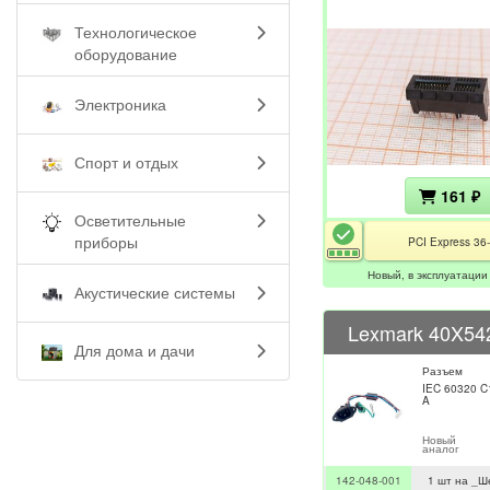
Технологическое
оборудование
Электроника
Спорт и отдых
161 ₽
Осветительные
приборы
PCI Express 36-
Новый, в эксплуатации
Акустические системы
Lexmark 40X542
Для дома и дачи
Разъем
IEC 60320 C1
A
Новый
аналог
142-048-001
1 шт на _Ш