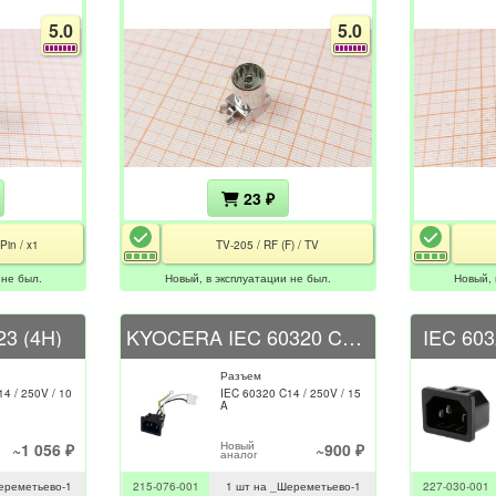
5.0
5.0
23 ₽
Pin / x1
TV-205 / RF (F) / TV
 не был.
Новый, в эксплуатации не был.
Новый, 
3 (4H)
KYOCERA IEC 60320 C14 250V 15A
IEC 603
Разъем
4 / 250V / 10
IEC 60320 C14 / 250V / 15
A
Новый
~1 056 ₽
~900 ₽
аналог
ереметьево-1
215-076-001
1 шт на _Шереметьево-1
227-030-001