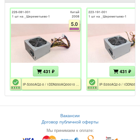
226-081-001
Китай
223-191-001
1 шт на _Шереметьево-1
2008
1 шт на _Шереметьево-1
5.0
431 ₽
431 ₽
IP-S350AQ2-0 / 1DDN350AQ00010 / FCC / РСТ / 350W / ATX12V v2.03 / 2xRail 12V / FAN 120mm / CPU EPS 4pin / GPU 6pin
Вакансии
Договор публичной оферты
Мы принимаем к оплате: