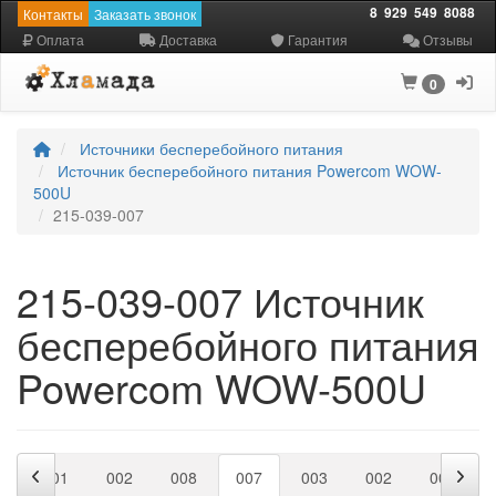
8
929
549
8088
Контакты
Заказать звонок
Оплата
Доставка
Гарантия
Отзывы
0
Источники бесперебойного питания
Источник бесперебойного питания Powercom WOW-
500U
215-039-007
215-039-007 Источник
бесперебойного питания
Powercom WOW-500U
4
001
002
008
007
003
002
001