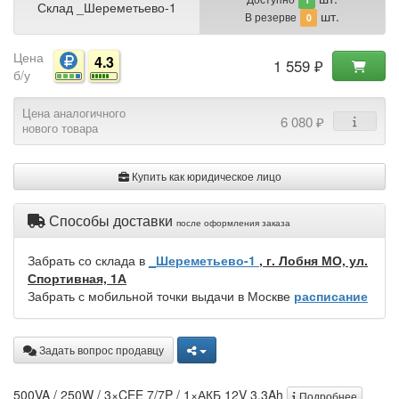
Склад _Шереметьево-1
шт.
В резерве
0
Цена
4.3
1 559 ₽
б/у
Цена аналогичного
6 080 ₽
нового товара
Купить как юридическое лицо
Способы доставки
после оформления заказа
Забрать со склада в
_Шереметьево-1
, г. Лобня МО, ул.
Спортивная, 1А
Забрать с мобильной точки выдачи в Москве
расписание
Задать вопрос продавцу
500VA / 250W / 3×CEE 7/7P / 1×АКБ 12V 3.3Ah
Подробнее