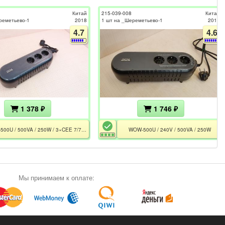
Китай
215-039-008
Китай
реметьево-1
2018
1 шт на _Шереметьево-1
2017
4.7
4.6
1 378 ₽
1 746 ₽
WOW-500U / 500VA / 250W / 3×CEE 7/7P / 1×АКБ 12V 3.3Ah / Без АКБ
WOW-500U / 240V / 500VA / 250W
Мы принимаем к оплате: