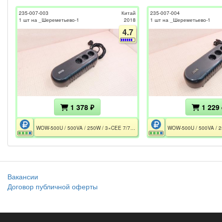
235-007-003
Китай
235-007-004
1 шт на _Шереметьево-1
2018
1 шт на _Шереметьево-1
4.7
1 378 ₽
1 229 
WOW-500U / 500VA / 250W / 3×CEE 7/7P / 1×АКБ 12V 3.3Ah / Без АКБ
Вакансии
Договор публичной оферты