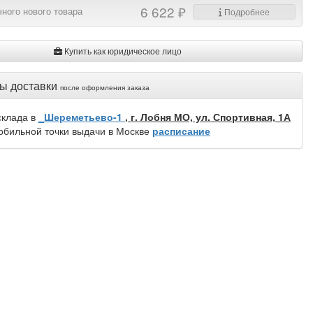
6 622 ₽
ного нового товара
Подробнее
Купить как юридическое лицо
ы доставки
после оформления заказа
склада в
_Шереметьево-1
, г. Лобня МО, ул. Спортивная, 1А
обильной точки выдачи в Москве
расписание