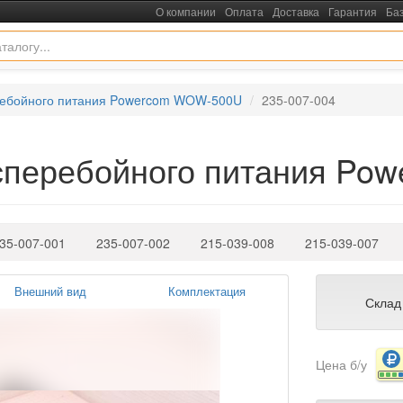
О компании
Оплата
Доставка
Гарантия
Ба
ребойного питания Powercom WOW-500U
235-007-004
есперебойного питания P
35-007-001
235-007-002
215-039-008
215-039-007
Внешний вид
Комплектация
Склад
Цена б/у