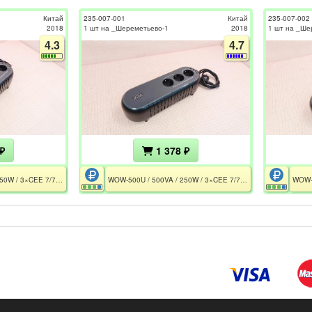
Китай
235-007-001
Китай
235-007-002
2018
1 шт на _Шереметьево-1
2018
1 шт на _Ше
4.3
4.7
₽
1 378 ₽
WOW-500U / 500VA / 250W / 3×CEE 7/7P / 1×АКБ 12V 3.3Ah / Без АКБ
WOW-500U / 500VA / 250W / 3×CEE 7/7P / 1×АКБ 12V 3.3Ah / Без АКБ