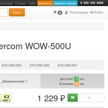
8
929
549
8088
за знаний
Отзывы
ЧаВО
Контакты
Заказать звонок
Найти
Регистрация
Войти
0
owercom WOW-500U
215-039-003
215-039-002
215-039-001
шт.
Доступно
1
 _Шереметьево-1
шт.
В резерве
0
1 229 ₽
4.3