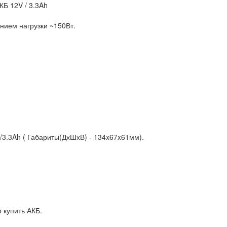
Б 12V / 3.3Ah
нием нагрузки ~150Вт.
3.3Ah ( Габариты(ДхШхВ) - 134x67x61мм).
 купить АКБ.