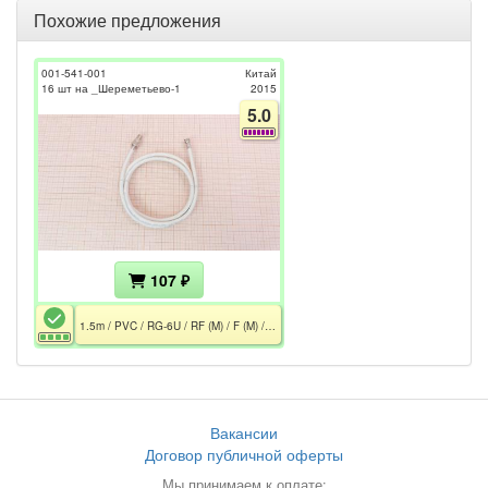
Похожие предложения
001-541-001
Китай
16 шт на _Шереметьево-1
2015
5.0
107 ₽
1.5m / PVC / RG-6U / RF (M) / F (M) / Белый
Вакансии
Договор публичной оферты
Мы принимаем к оплате: