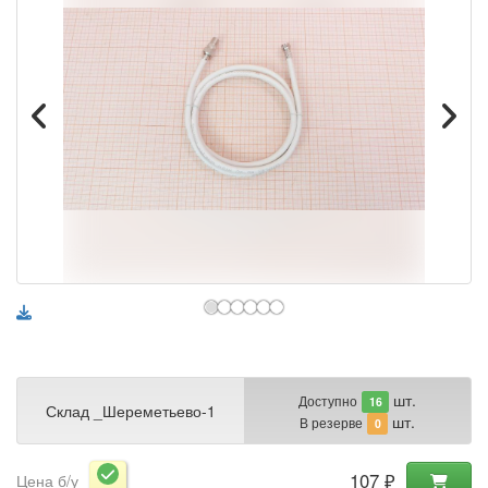
шт.
Доступно
16
Склад _Шереметьево-1
шт.
В резерве
0
107 ₽
Цена б/у