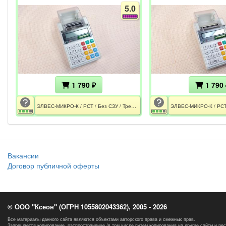
5.0
1 790 ₽
1 790 
ЭЛВЕС-МИКРО-К / РСТ / Без СЗУ / Требуется замена АКБ
Вакансии
Договор публичной оферты
© ООО "Ксеон" (ОГРН 1055802043362), 2005 - 2026
Все материалы данного сайта являются объектами авторского права и смежных прав.
Запрещается копирование, распространение (в том числе путем копирования на другие сайты и ре