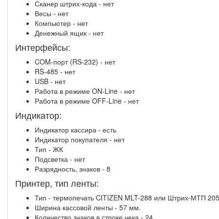
Сканер штрих-кода - нет
Весы - нет
Компьютер - нет
Денежный ящик - нет
Интерфейсы:
COM-порт (RS-232) - нет
RS-485 - нет
USB - нет
Работа в режиме ON-Line - нет
Работа в режиме OFF-Line - нет
Индикатор:
Индикатор кассира - есть
Индикатор покупателя - нет
Тип - ЖК
Подсветка - нет
Разрядность, знаков - 8
Принтер, тип ленты:
Тип - термопечать CITIZEN MLT-288 или Штрих-МТП 20
Ширина кассовой ленты - 57 мм.
Количество знаков в строке чека - 24