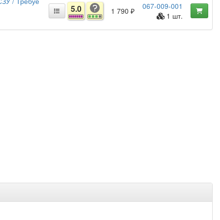
ЗУ / Требуе
067-009-001
5.0
1 790 ₽
1 шт.