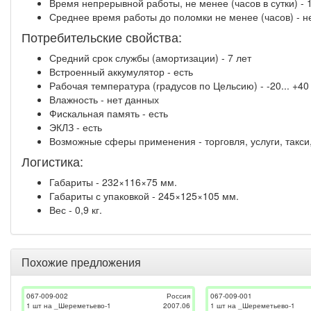
Время непрерывной работы, не менее (часов в сутки) - 
Среднее время работы до поломки не менее (часов) - н
Потребительские свойства:
Средний срок службы (амортизации) - 7 лет
Встроенный аккумулятор - есть
Рабочая температура (градусов по Цельсию) - -20... +40
Влажность - нет данных
Фискальная память - есть
ЭКЛЗ - есть
Возможные сферы применения - торговля, услуги, такси
Логистика:
Габариты - 232×116×75 мм.
Габариты с упаковкой - 245×125×105 мм.
Вес - 0,9 кг.
Похожие предложения
067-009-002
Россия
067-009-001
1 шт на _Шереметьево-1
2007.06
1 шт на _Шереметьево-1