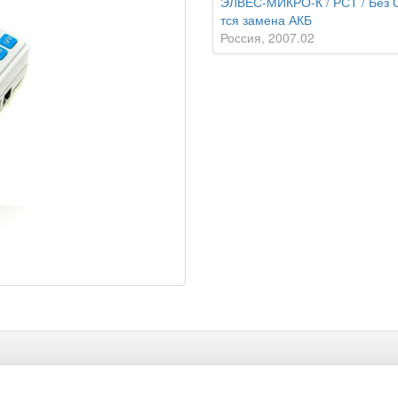
ЭЛВЕС-МИКРО-К / РСТ / Без С
тся замена АКБ
Россия
2007.02