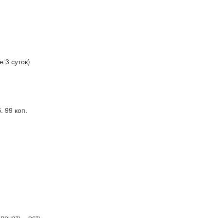
 3 суток)
 99 коп.
печать - есть