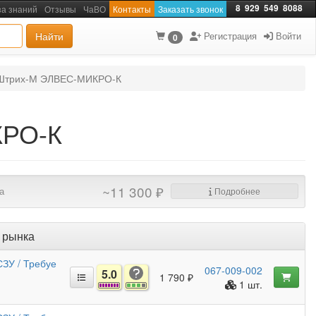
8
929
549
8088
за знаний
Отзывы
ЧаВО
Контакты
Заказать звонок
Найти
Регистрация
Войти
0
 Штрих-М ЭЛВЕС-МИКРО-К
КРО-К
~11 300 ₽
а
Подробнее
 рынка
ЗУ / Требуе
067-009-002
5.0
1 790 ₽
1 шт.