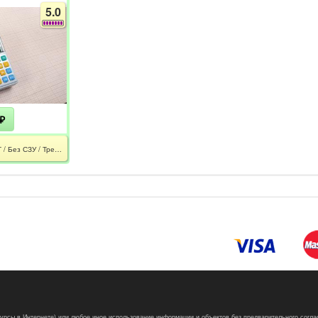
5.0
₽
ЭЛВЕС-МИКРО-К / РСТ / Без СЗУ / Требуется замена АКБ
сурсы в Интернете) или любое иное использование информации и объектов без предварительного согла